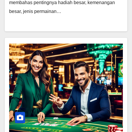
membahas pentingnya hadiah besar, kemenangan
besar, jenis permainan…