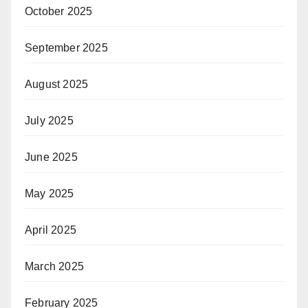
October 2025
September 2025
August 2025
July 2025
June 2025
May 2025
April 2025
March 2025
February 2025