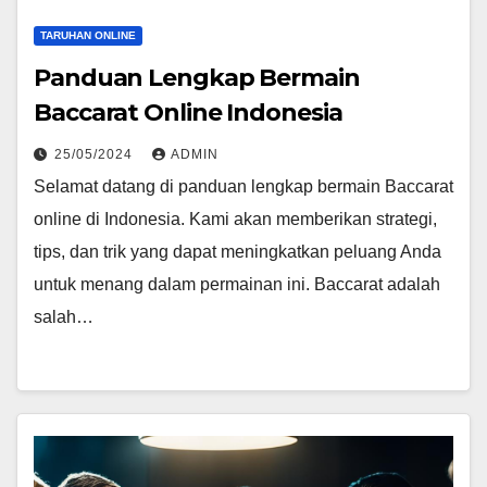
TARUHAN ONLINE
Panduan Lengkap Bermain
Baccarat Online Indonesia
25/05/2024
ADMIN
Selamat datang di panduan lengkap bermain Baccarat
online di Indonesia. Kami akan memberikan strategi,
tips, dan trik yang dapat meningkatkan peluang Anda
untuk menang dalam permainan ini. Baccarat adalah
salah…