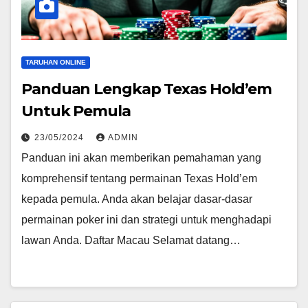
TARUHAN ONLINE
Panduan Lengkap Texas Hold’em
Untuk Pemula
23/05/2024
ADMIN
Panduan ini akan memberikan pemahaman yang
komprehensif tentang permainan Texas Hold’em
kepada pemula. Anda akan belajar dasar-dasar
permainan poker ini dan strategi untuk menghadapi
lawan Anda. Daftar Macau Selamat datang…