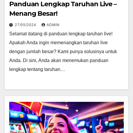
Panduan Lengkap Taruhan Live –
Menang Besar!
27/05/2024
ADMIN
Selamat datang di panduan lengkap taruhan live!
Apakah Anda ingin memenangkan taruhan live
dengan jumlah besar? Kami punya solusinya untuk
Anda. Di sini, Anda akan menemukan panduan
lengkap tentang taruhan…