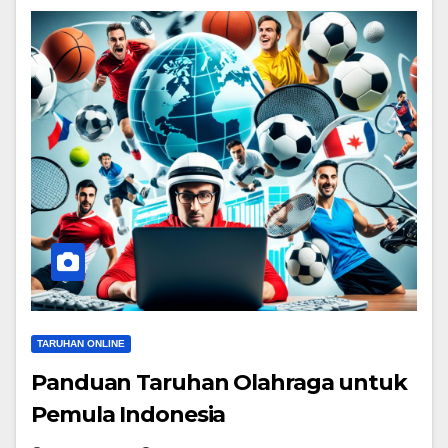
TARUHAN ONLINE
Panduan Taruhan Olahraga untuk
Pemula Indonesia