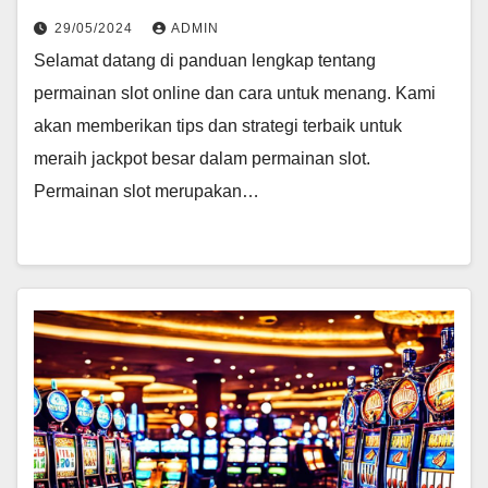
29/05/2024
ADMIN
Selamat datang di panduan lengkap tentang
permainan slot online dan cara untuk menang. Kami
akan memberikan tips dan strategi terbaik untuk
meraih jackpot besar dalam permainan slot.
Permainan slot merupakan…