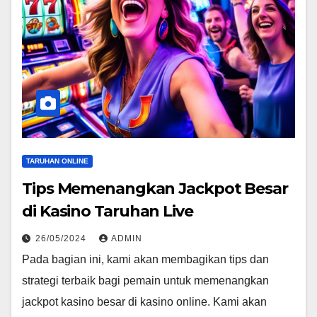
TARUHAN ONLINE
Tips Memenangkan Jackpot Besar
di Kasino Taruhan Live
26/05/2024
ADMIN
Pada bagian ini, kami akan membagikan tips dan
strategi terbaik bagi pemain untuk memenangkan
jackpot kasino besar di kasino online. Kami akan