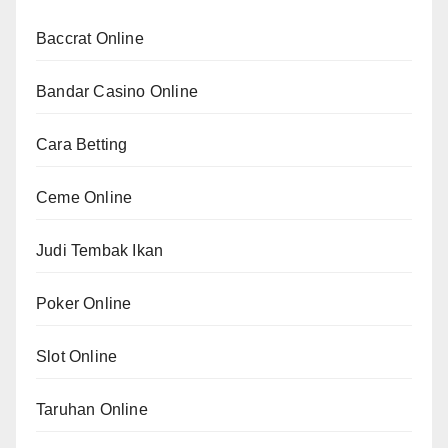
Baccrat Online
Bandar Casino Online
Cara Betting
Ceme Online
Judi Tembak Ikan
Poker Online
Slot Online
Taruhan Online