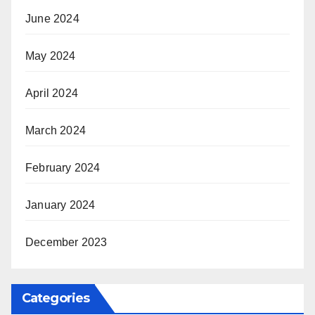
June 2024
May 2024
April 2024
March 2024
February 2024
January 2024
December 2023
Categories