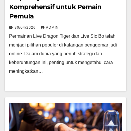
Komprehensif untuk Pemain
Pemula
30/04/2026
ADMIN
Permainan Live Dragon Tiger dan Live Sic Bo telah
menjadi pilihan populer di kalangan penggemar judi
online. Dalam dunia yang penuh strategi dan
keberuntungan ini, penting untuk mengetahui cara
meningkatkan…