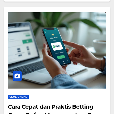
CEME ONLINE
Cara Cepat dan Praktis Betting