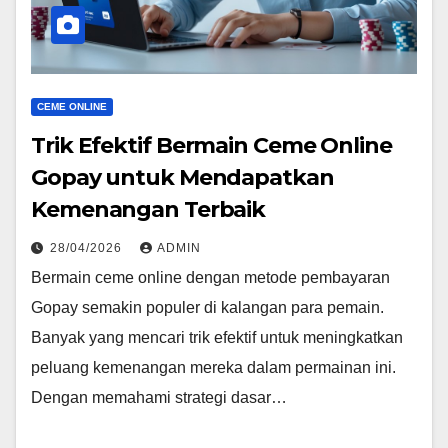
CEME ONLINE
Trik Efektif Bermain Ceme Online
Gopay untuk Mendapatkan
Kemenangan Terbaik
28/04/2026
ADMIN
Bermain ceme online dengan metode pembayaran
Gopay semakin populer di kalangan para pemain.
Banyak yang mencari trik efektif untuk meningkatkan
peluang kemenangan mereka dalam permainan ini.
Dengan memahami strategi dasar…