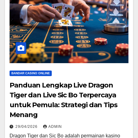
BANDAR CASINO ONLINE
Panduan Lengkap Live Dragon
Tiger dan Live Sic Bo Terpercaya
untuk Pemula: Strategi dan Tips
Menang
29/04/2026
ADMIN
Dragon Tiger dan Sic Bo adalah permainan kasino