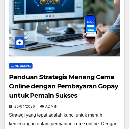
CEME ONLINE
Panduan Strategis Menang Ceme
Online dengan Pembayaran Gopay
untuk Pemain Sukses
26/04/2026
ADMIN
Strategi yang tepat adalah kunci untuk meraih
kemenangan dalam permainan ceme online. Dengan