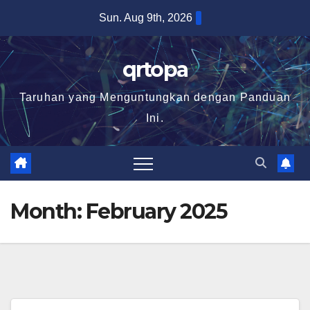
Skip
Sun. Aug 9th, 2026
to
content
qrtopa
Taruhan yang Menguntungkan dengan Panduan
Ini.
Month:
February 2025