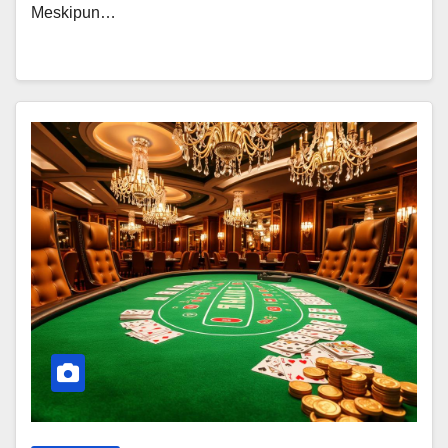
Meskipun…