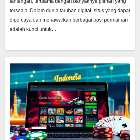
tantangan, terutama dengan banyaknya pilihan yang
tersedia. Dalam dunia taruhan digital, situs yang dapat
dipercaya dan menawarkan berbagai opsi permainan
adalah kunci untuk…