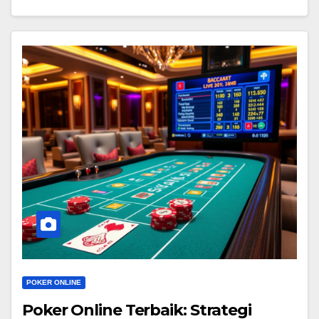
POKER ONLINE
Poker Online Terbaik: Strategi