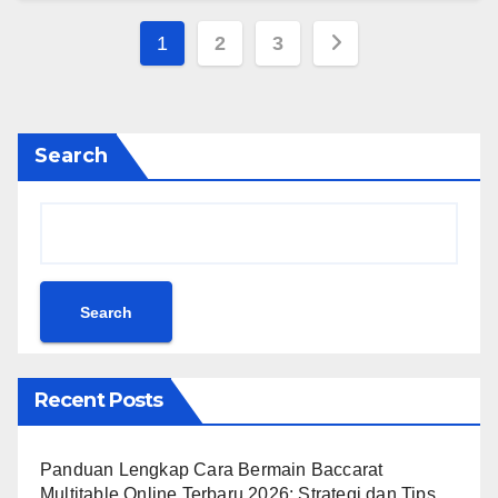
Posts
1
2
3
pagination
Search
Search
Recent Posts
Panduan Lengkap Cara Bermain Baccarat
Multitable Online Terbaru 2026: Strategi dan Tips