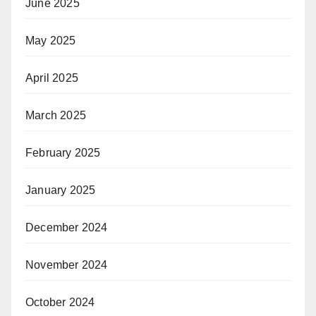
June 2025
May 2025
April 2025
March 2025
February 2025
January 2025
December 2024
November 2024
October 2024