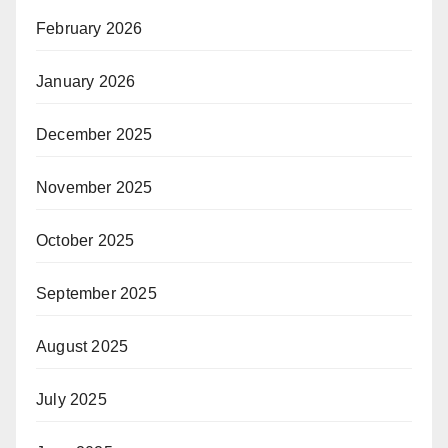
February 2026
January 2026
December 2025
November 2025
October 2025
September 2025
August 2025
July 2025