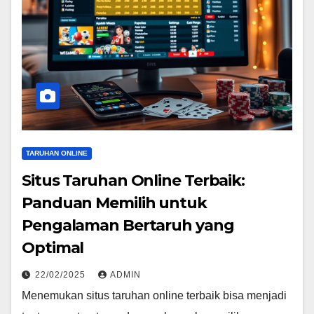
TARUHAN ONLINE
Situs Taruhan Online Terbaik:
Panduan Memilih untuk
Pengalaman Bertaruh yang
Optimal
22/02/2025
ADMIN
Menemukan situs taruhan online terbaik bisa menjadi