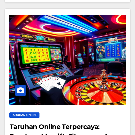
TARUHAN ONLINE
Taruhan Online Terpercaya: