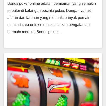
Bonus poker online adalah permainan yang semakin
populer di kalangan pecinta poker. Dengan variasi
aturan dan taruhan yang menarik, banyak pemain
mencari cara untuk memaksimalkan pengalaman
bermain mereka. Bonus poker…