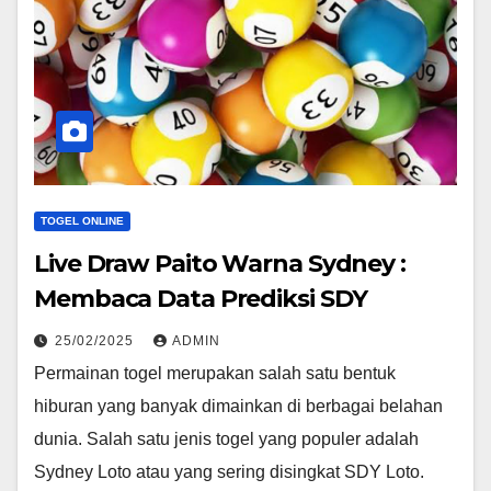
TOGEL ONLINE
Live Draw Paito Warna Sydney :
Membaca Data Prediksi SDY
25/02/2025
ADMIN
Permainan togel merupakan salah satu bentuk
hiburan yang banyak dimainkan di berbagai belahan
dunia. Salah satu jenis togel yang populer adalah
Sydney Loto atau yang sering disingkat SDY Loto.