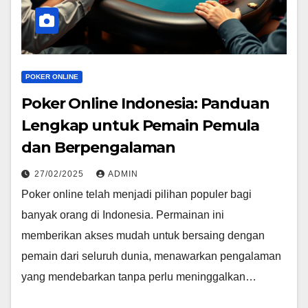
POKER ONLINE
Poker Online Indonesia: Panduan
Lengkap untuk Pemain Pemula
dan Berpengalaman
27/02/2025
ADMIN
Poker online telah menjadi pilihan populer bagi
banyak orang di Indonesia. Permainan ini
memberikan akses mudah untuk bersaing dengan
pemain dari seluruh dunia, menawarkan pengalaman
yang mendebarkan tanpa perlu meninggalkan…