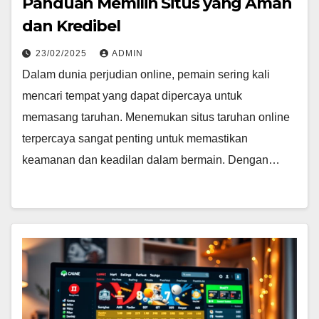
Panduan Memilih Situs yang Aman
dan Kredibel
23/02/2025
ADMIN
Dalam dunia perjudian online, pemain sering kali
mencari tempat yang dapat dipercaya untuk
memasang taruhan. Menemukan situs taruhan online
terpercaya sangat penting untuk memastikan
keamanan dan keadilan dalam bermain. Dengan…