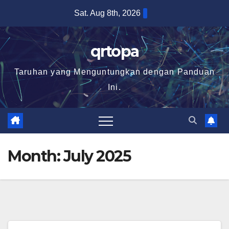
Skip
Sat. Aug 8th, 2026
to
content
qrtopa
Taruhan yang Menguntungkan dengan Panduan
Ini.
Month:
July 2025