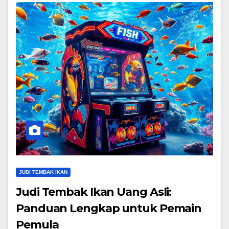
JUDI TEMBAK IKAN
Judi Tembak Ikan Uang Asli:
Panduan Lengkap untuk Pemain
Pemula