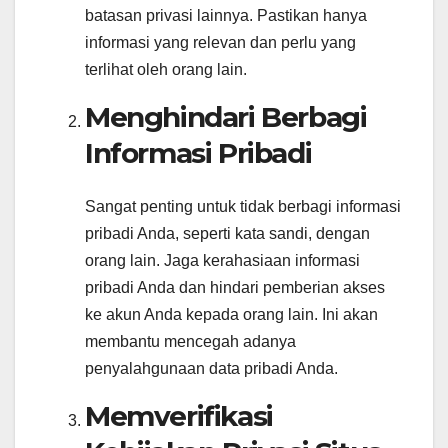
batasan privasi lainnya. Pastikan hanya
informasi yang relevan dan perlu yang
terlihat oleh orang lain.
Menghindari Berbagi
Informasi Pribadi
Sangat penting untuk tidak berbagi informasi
pribadi Anda, seperti kata sandi, dengan
orang lain. Jaga kerahasiaan informasi
pribadi Anda dan hindari pemberian akses
ke akun Anda kepada orang lain. Ini akan
membantu mencegah adanya
penyalahgunaan data pribadi Anda.
Memverifikasi