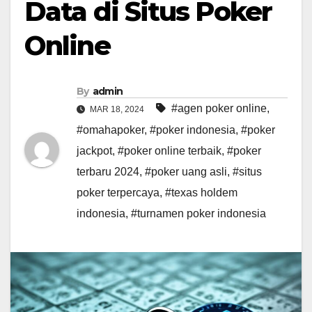
Data di Situs Poker
Online
By
admin
#agen poker online
,
MAR 18, 2024
#omahapoker
,
#poker indonesia
,
#poker
jackpot
,
#poker online terbaik
,
#poker
terbaru 2024
,
#poker uang asli
,
#situs
poker terpercaya
,
#texas holdem
indonesia
,
#turnamen poker indonesia