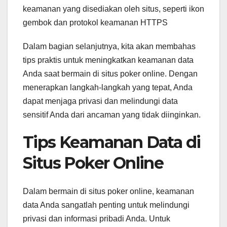
keamanan yang disediakan oleh situs, seperti ikon
gembok dan protokol keamanan HTTPS
Dalam bagian selanjutnya, kita akan membahas
tips praktis untuk meningkatkan keamanan data
Anda saat bermain di situs poker online. Dengan
menerapkan langkah-langkah yang tepat, Anda
dapat menjaga privasi dan melindungi data
sensitif Anda dari ancaman yang tidak diinginkan.
Tips Keamanan Data di
Situs Poker Online
Dalam bermain di situs poker online, keamanan
data Anda sangatlah penting untuk melindungi
privasi dan informasi pribadi Anda. Untuk