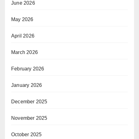
June 2026
May 2026
April 2026
March 2026
February 2026
January 2026
December 2025
November 2025
October 2025