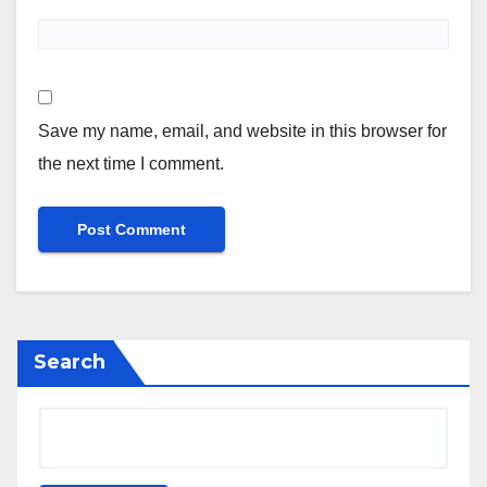
Save my name, email, and website in this browser for
the next time I comment.
Search