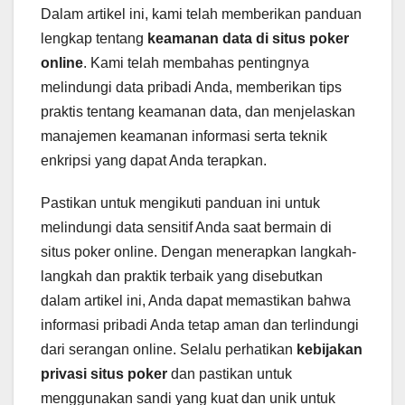
Dalam artikel ini, kami telah memberikan panduan
lengkap tentang
keamanan data di situs poker
online
. Kami telah membahas pentingnya
melindungi data pribadi Anda, memberikan tips
praktis tentang keamanan data, dan menjelaskan
manajemen keamanan informasi serta teknik
enkripsi yang dapat Anda terapkan.
Pastikan untuk mengikuti panduan ini untuk
melindungi data sensitif Anda saat bermain di
situs poker online. Dengan menerapkan langkah-
langkah dan praktik terbaik yang disebutkan
dalam artikel ini, Anda dapat memastikan bahwa
informasi pribadi Anda tetap aman dan terlindungi
dari serangan online. Selalu perhatikan
kebijakan
privasi situs poker
dan pastikan untuk
menggunakan sandi yang kuat dan unik untuk