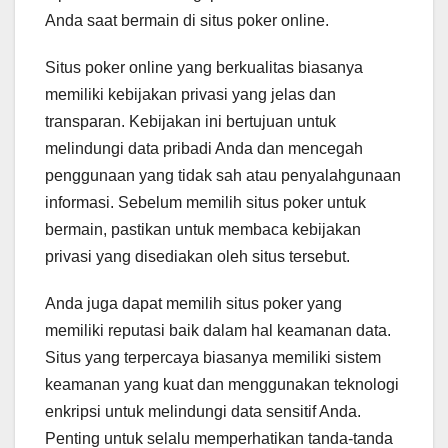
Anda saat bermain di situs poker online.
Situs poker online yang berkualitas biasanya
memiliki kebijakan privasi yang jelas dan
transparan. Kebijakan ini bertujuan untuk
melindungi data pribadi Anda dan mencegah
penggunaan yang tidak sah atau penyalahgunaan
informasi. Sebelum memilih situs poker untuk
bermain, pastikan untuk membaca kebijakan
privasi yang disediakan oleh situs tersebut.
Anda juga dapat memilih situs poker yang
memiliki reputasi baik dalam hal keamanan data.
Situs yang terpercaya biasanya memiliki sistem
keamanan yang kuat dan menggunakan teknologi
enkripsi untuk melindungi data sensitif Anda.
Penting untuk selalu memperhatikan tanda-tanda