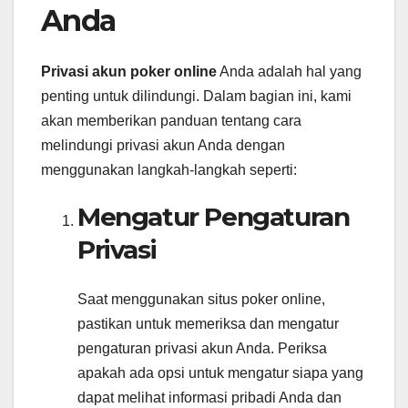
Anda
Privasi akun poker online
Anda adalah hal yang
penting untuk dilindungi. Dalam bagian ini, kami
akan memberikan panduan tentang cara
melindungi privasi akun Anda dengan
menggunakan langkah-langkah seperti:
Mengatur Pengaturan
Privasi
Saat menggunakan situs poker online,
pastikan untuk memeriksa dan mengatur
pengaturan privasi akun Anda. Periksa
apakah ada opsi untuk mengatur siapa yang
dapat melihat informasi pribadi Anda dan