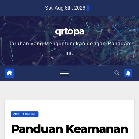
Skip
Sat. Aug 8th, 2026
to
content
qrtopa
Taruhan yang Menguntungkan dengan Panduan
Ini.
POKER ONLINE
Panduan Keamanan