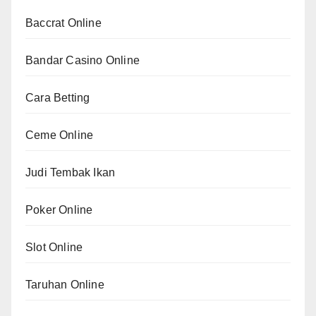
Baccrat Online
Bandar Casino Online
Cara Betting
Ceme Online
Judi Tembak Ikan
Poker Online
Slot Online
Taruhan Online