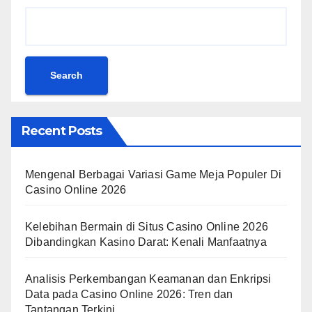
Search
Recent Posts
Mengenal Berbagai Variasi Game Meja Populer Di
Casino Online 2026
Kelebihan Bermain di Situs Casino Online 2026
Dibandingkan Kasino Darat: Kenali Manfaatnya
Analisis Perkembangan Keamanan dan Enkripsi
Data pada Casino Online 2026: Tren dan
Tantangan Terkini