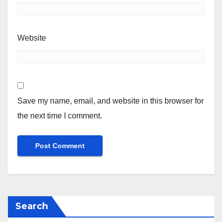
Website
Save my name, email, and website in this browser for
the next time I comment.
Search