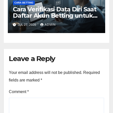
CARA BETTING
Cara Verifikasi Data Diri Saat
Daftar Akun Betting untuk
Keamanan Transaksi Anda
JUL 27, 2026
ADMIN
Leave a Reply
Your email address will not be published.
Required
fields are marked
*
Comment
*