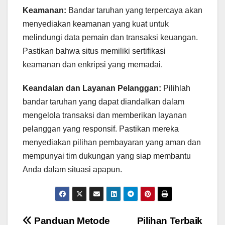
Keamanan:
Bandar taruhan yang terpercaya akan
menyediakan keamanan yang kuat untuk
melindungi data pemain dan transaksi keuangan.
Pastikan bahwa situs memiliki sertifikasi
keamanan dan enkripsi yang memadai.
Keandalan dan Layanan Pelanggan:
Pilihlah
bandar taruhan yang dapat diandalkan dalam
mengelola transaksi dan memberikan layanan
pelanggan yang responsif. Pastikan mereka
menyediakan pilihan pembayaran yang aman dan
mempunyai tim dukungan yang siap membantu
Anda dalam situasi apapun.
Post
Panduan Metode
Pilihan Terbaik