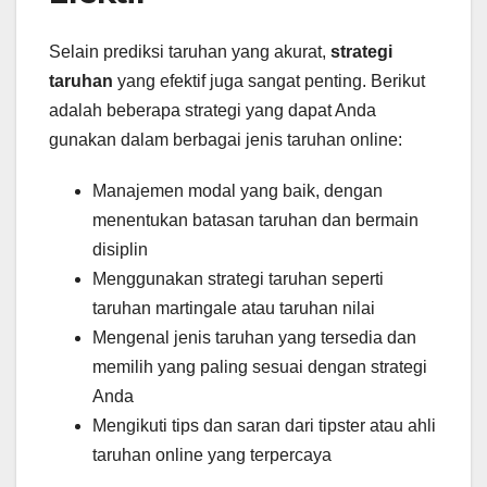
Selain prediksi taruhan yang akurat,
strategi
taruhan
yang efektif juga sangat penting. Berikut
adalah beberapa strategi yang dapat Anda
gunakan dalam berbagai jenis taruhan online:
Manajemen modal yang baik, dengan
menentukan batasan taruhan dan bermain
disiplin
Menggunakan strategi taruhan seperti
taruhan martingale atau taruhan nilai
Mengenal jenis taruhan yang tersedia dan
memilih yang paling sesuai dengan strategi
Anda
Mengikuti tips dan saran dari tipster atau ahli
taruhan online yang terpercaya