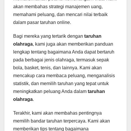
akan membahas strategi manajemen uang,
memahami peluang, dan mencari nilai terbaik
dalam pasar taruhan online.
Bagi mereka yang tertarik dengan
taruhan
olahraga
, kami juga akan memberikan panduan
lengkap tentang bagaimana Anda dapat bertaruh
pada berbagai jenis olahraga, termasuk sepak
bola, basket, tenis, dan lainnya. Kami akan
mencakup cara membaca peluang, menganalisis
statistik, dan memilih taruhan yang tepat untuk
meningkatkan peluang Anda dalam
taruhan
olahraga
.
Terakhir, kami akan membahas pentingnya
memilih bandar taruhan terpercaya. Kami akan
memberikan tips tentang bagaimana