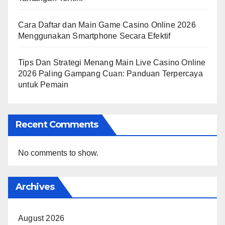
Cara Daftar dan Main Game Casino Online 2026
Menggunakan Smartphone Secara Efektif
Tips Dan Strategi Menang Main Live Casino Online
2026 Paling Gampang Cuan: Panduan Terpercaya
untuk Pemain
Recent Comments
No comments to show.
Archives
August 2026