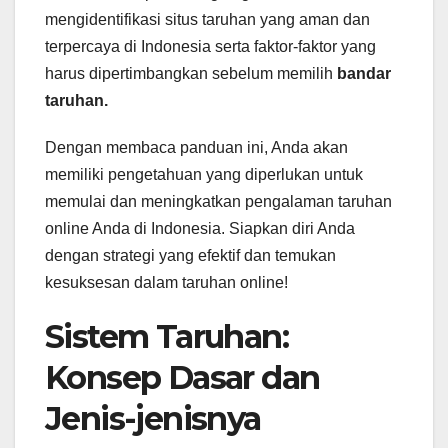
mengidentifikasi situs taruhan yang aman dan
terpercaya di Indonesia serta faktor-faktor yang
harus dipertimbangkan sebelum memilih
bandar
taruhan.
Dengan membaca panduan ini, Anda akan
memiliki pengetahuan yang diperlukan untuk
memulai dan meningkatkan pengalaman taruhan
online Anda di Indonesia. Siapkan diri Anda
dengan strategi yang efektif dan temukan
kesuksesan dalam taruhan online!
Sistem Taruhan:
Konsep Dasar dan
Jenis-jenisnya