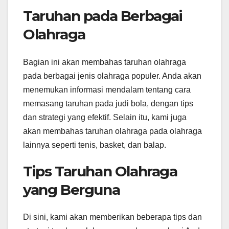
Taruhan pada Berbagai
Olahraga
Bagian ini akan membahas taruhan olahraga
pada berbagai jenis olahraga populer. Anda akan
menemukan informasi mendalam tentang cara
memasang taruhan pada judi bola, dengan tips
dan strategi yang efektif. Selain itu, kami juga
akan membahas taruhan olahraga pada olahraga
lainnya seperti tenis, basket, dan balap.
Tips Taruhan Olahraga
yang Berguna
Di sini, kami akan memberikan beberapa tips dan