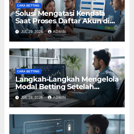
CARA BETTING
Solusi Mengatasi Kendala
Saat Proses Daftar Akun di
Situs Betting Terpercaya
JUL 29, 2026
ADMIN
Dengan Mudah
CARA BETTING
Langkah-Langkah Mengelola
Modal Betting Setelah
Proses Pendaftaran Selesai
JUL 28, 2026
ADMIN
Secara Efektif