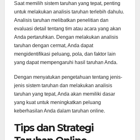
Saat memilih sistem taruhan yang tepat, penting
untuk melakukan analisis taruhan terlebih dahulu.
Analisis taruhan melibatkan penelitian dan
evaluasi detail tentang tim atau acara yang akan
Anda pertaruhkan. Dengan melakukan analisis
taruhan dengan cermat, Anda dapat
mengidentifikasi peluang, pola, dan faktor lain
yang dapat mempengaruhi hasil taruhan Anda.
Dengan menyatukan pengetahuan tentang jenis-
jenis sistem taruhan dan melakukan analisis
taruhan yang tepat, Anda akan memiliki dasar
yang kuat untuk meningkatkan peluang
keberhasilan Anda dalam taruhan online.
Tips dan Strategi