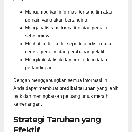
Mengumpulkan informasi tentang tim atau
pemain yang akan bertanding
Menganalisis performa tim atau pemain
sebelumnya
Melihat faktor-faktor seperti kondisi cuaca,
cedera pemain, dan perubahan pelatih
Mengikuti statistik dan tren terkini dalam
pertandingan
Dengan menggabungkan semua informasi ini,
Anda dapat membuat
prediksi taruhan
yang lebih
baik dan meningkatkan peluang untuk meraih
kemenangan.
Strategi Taruhan yang
Efektif