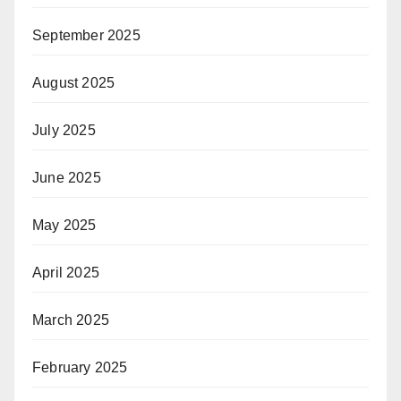
September 2025
August 2025
July 2025
June 2025
May 2025
April 2025
March 2025
February 2025