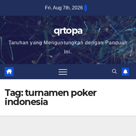
Skip
Fri. Aug 7th, 2026
to
content
qrtopa
Taruhan yang Menguntungkan dengan Panduan
Ini.
Tag:
turnamen poker
indonesia