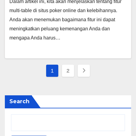
Dalam artikel ini, kita akan menjelaskan tentang fitur
multi-table di situs poker online dan kelebihannya.
Anda akan menemukan bagaimana fitur ini dapat
meningkatkan peluang kemenangan Anda dan
mengapa Anda harus…
Posts
1
2
pagination
Search