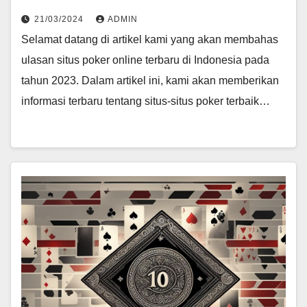
21/03/2024
ADMIN
Selamat datang di artikel kami yang akan membahas
ulasan situs poker online terbaru di Indonesia pada
tahun 2023. Dalam artikel ini, kami akan memberikan
informasi terbaru tentang situs-situs poker terbaik…