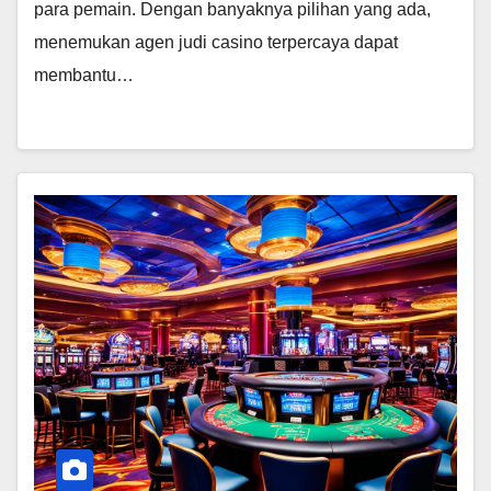
para pemain. Dengan banyaknya pilihan yang ada,
menemukan agen judi casino terpercaya dapat
membantu…