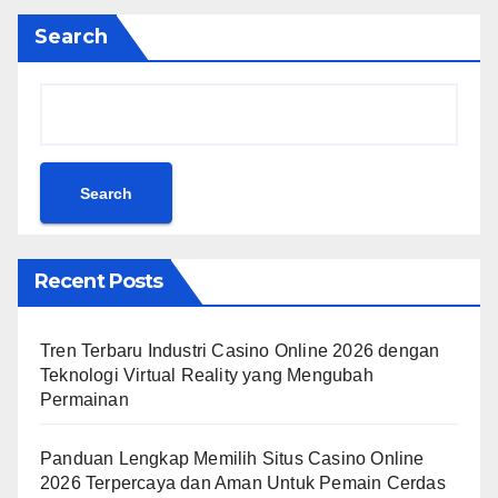
Search
Search
Recent Posts
Tren Terbaru Industri Casino Online 2026 dengan
Teknologi Virtual Reality yang Mengubah
Permainan
Panduan Lengkap Memilih Situs Casino Online
2026 Terpercaya dan Aman Untuk Pemain Cerdas