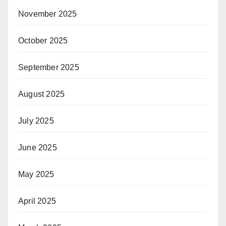
November 2025
October 2025
September 2025
August 2025
July 2025
June 2025
May 2025
April 2025