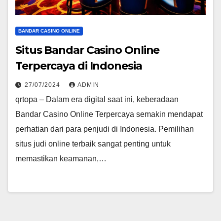
BANDAR CASINO ONLINE
Situs Bandar Casino Online
Terpercaya di Indonesia
27/07/2024
ADMIN
qrtopa – Dalam era digital saat ini, keberadaan
Bandar Casino Online Terpercaya semakin mendapat
perhatian dari para penjudi di Indonesia. Pemilihan
situs judi online terbaik sangat penting untuk
memastikan keamanan,…