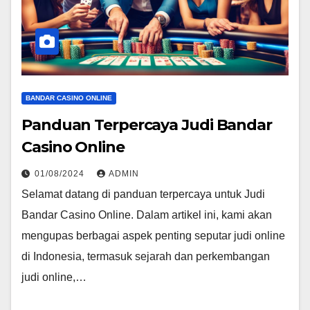
BANDAR CASINO ONLINE
Panduan Terpercaya Judi Bandar
Casino Online
01/08/2024
ADMIN
Selamat datang di panduan terpercaya untuk Judi
Bandar Casino Online. Dalam artikel ini, kami akan
mengupas berbagai aspek penting seputar judi online
di Indonesia, termasuk sejarah dan perkembangan
judi online,…