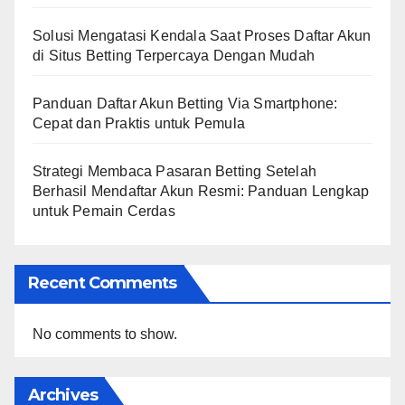
Solusi Mengatasi Kendala Saat Proses Daftar Akun
di Situs Betting Terpercaya Dengan Mudah
Panduan Daftar Akun Betting Via Smartphone:
Cepat dan Praktis untuk Pemula
Strategi Membaca Pasaran Betting Setelah
Berhasil Mendaftar Akun Resmi: Panduan Lengkap
untuk Pemain Cerdas
Recent Comments
No comments to show.
Archives