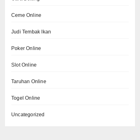
Ceme Online
Judi Tembak Ikan
Poker Online
Slot Online
Taruhan Online
Togel Online
Uncategorized