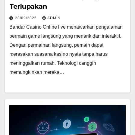
Terlupakan
28/09/2025
ADMIN
Bandar Casino Online live menawarkan pengalaman
bermain game langsung yang menarik dan interaktif.
Dengan permainan langsung, pemain dapat
merasakan suasana kasino nyata tanpa harus
meninggalkan rumah. Teknologi canggih
memungkinkan mereka…