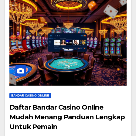
BANDAR CASINO ONLINE
Daftar Bandar Casino Online
Mudah Menang Panduan Lengkap
Untuk Pemain