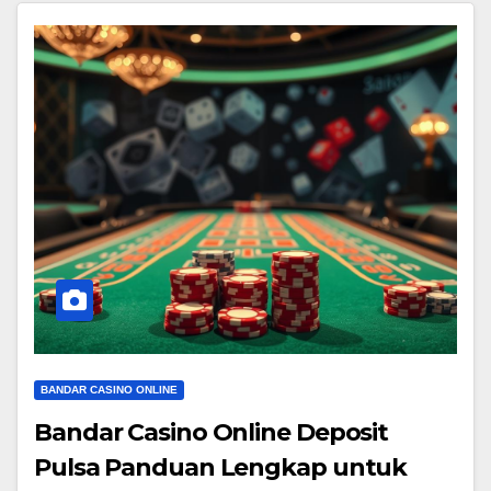
BANDAR CASINO ONLINE
Bandar Casino Online Deposit
Pulsa Panduan Lengkap untuk