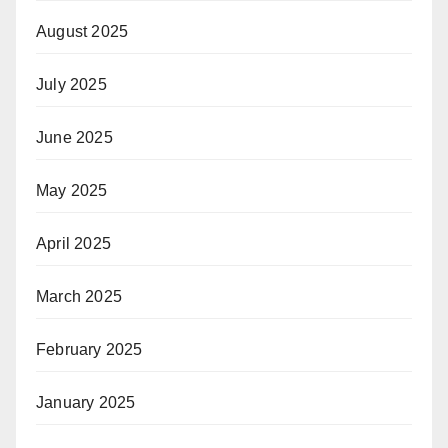
August 2025
July 2025
June 2025
May 2025
April 2025
March 2025
February 2025
January 2025