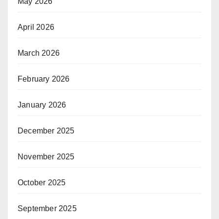
May 2026
April 2026
March 2026
February 2026
January 2026
December 2025
November 2025
October 2025
September 2025