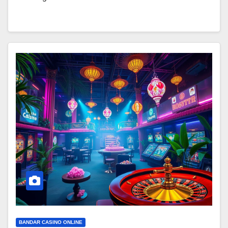
BANDAR CASINO ONLINE