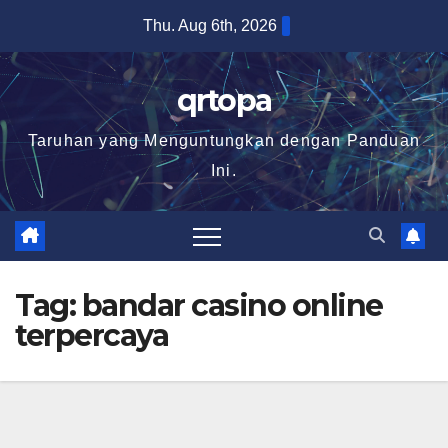
Skip
Thu. Aug 6th, 2026
to
content
qrtopa
Taruhan yang Menguntungkan dengan Panduan
Ini.
Tag:
bandar casino online
terpercaya