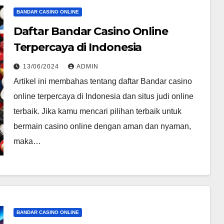
BANDAR CASINO ONLINE
Daftar Bandar Casino Online
Terpercaya di Indonesia
13/06/2024
ADMIN
Artikel ini membahas tentang daftar Bandar casino
online terpercaya di Indonesia dan situs judi online
terbaik. Jika kamu mencari pilihan terbaik untuk
bermain casino online dengan aman dan nyaman,
maka…
BANDAR CASINO ONLINE