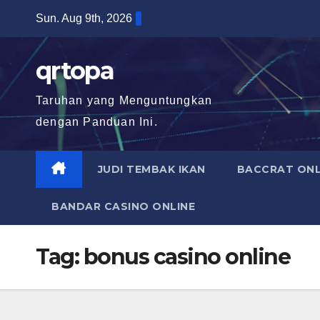
Skip
Sun. Aug 9th, 2026
to
content
qrtopa
Taruhan yang Menguntungkan
dengan Panduan Ini.
JUDI TEMBAK IKAN
BACCRAT ONL
BANDAR CASINO ONLINE
Tag:
bonus casino online