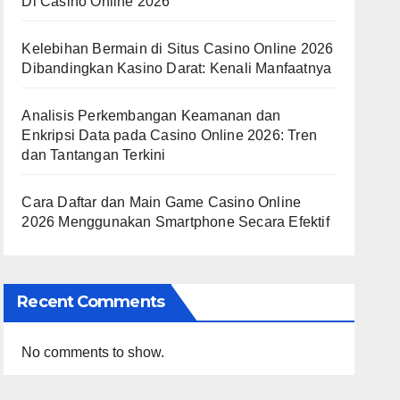
Di Casino Online 2026
Kelebihan Bermain di Situs Casino Online 2026
Dibandingkan Kasino Darat: Kenali Manfaatnya
Analisis Perkembangan Keamanan dan
Enkripsi Data pada Casino Online 2026: Tren
dan Tantangan Terkini
Cara Daftar dan Main Game Casino Online
2026 Menggunakan Smartphone Secara Efektif
Recent Comments
No comments to show.