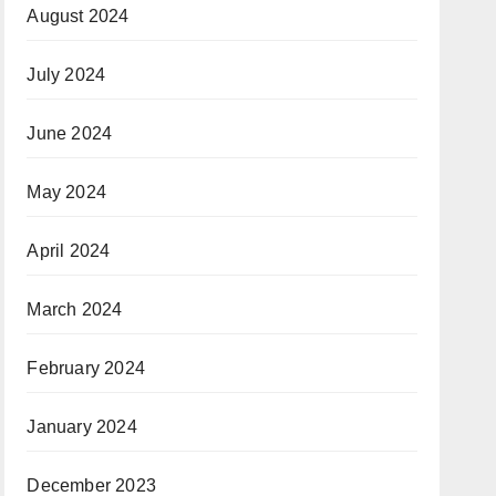
August 2024
July 2024
June 2024
May 2024
April 2024
March 2024
February 2024
January 2024
December 2023