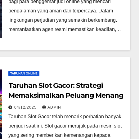
bagi para penggemar judi online yang mencari
pengalaman yang aman dan terpercaya. Dalam
lingkungan perjudian yang semakin berkembang,
memanfaatkan agen resmi memastikan keadilan,…
TARUHAN ONLINE
Taruhan Slot Gacor: Strategi
Memaksimalkan Peluang Menang
04/12/2025
ADMIN
Taruhan Slot Gacor telah menarik perhatian banyak
penjudi saat ini. Slot gacor merujuk pada mesin slot
yang sering memberikan kemenangan kepada