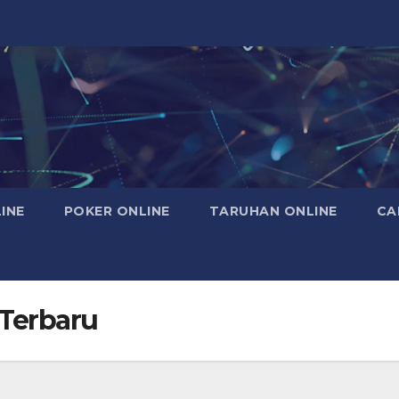
INE
POKER ONLINE
TARUHAN ONLINE
CA
Terbaru