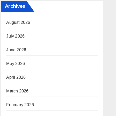
Archives
August 2026
July 2026
June 2026
May 2026
April 2026
March 2026
February 2026