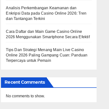
Analisis Perkembangan Keamanan dan
Enkripsi Data pada Casino Online 2026: Tren
dan Tantangan Terkini
Cara Daftar dan Main Game Casino Online
2026 Menggunakan Smartphone Secara Efektif
Tips Dan Strategi Menang Main Live Casino
Online 2026 Paling Gampang Cuan: Panduan
Terpercaya untuk Pemain
Recent Comments
No comments to show.