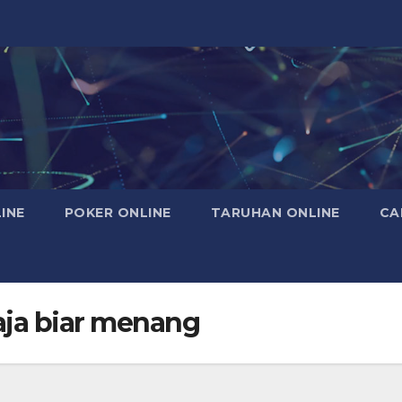
INE
POKER ONLINE
TARUHAN ONLINE
CA
aja biar menang