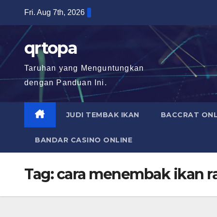
Skip
Fri. Aug 7th, 2026
to
content
qrtopa
Taruhan yang Menguntungkan
dengan Panduan Ini.
JUDI TEMBAK IKAN
BACCRAT ONL
BANDAR CASINO ONLINE
Tag:
cara menembak ikan r