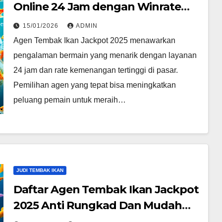
Online 24 Jam dengan Winrate
Tertinggi dan Strategi Menang
15/01/2026
ADMIN
Agen Tembak Ikan Jackpot 2025 menawarkan
pengalaman bermain yang menarik dengan layanan
24 jam dan rate kemenangan tertinggi di pasar.
Pemilihan agen yang tepat bisa meningkatkan
peluang pemain untuk meraih…
JUDI TEMBAK IKAN
Daftar Agen Tembak Ikan Jackpot
2025 Anti Rungkad Dan Mudah
Menang Terpercaya