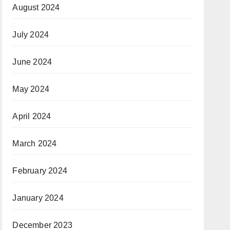
August 2024
July 2024
June 2024
May 2024
April 2024
March 2024
February 2024
January 2024
December 2023