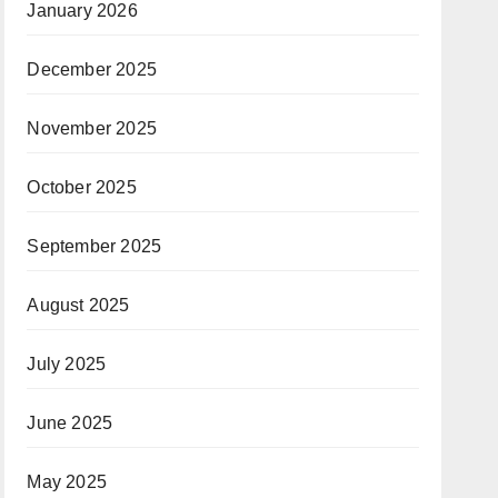
January 2026
December 2025
November 2025
October 2025
September 2025
August 2025
July 2025
June 2025
May 2025