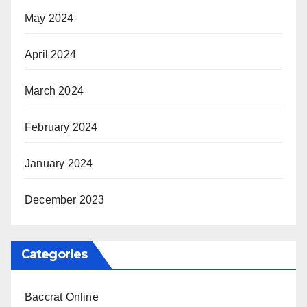
May 2024
April 2024
March 2024
February 2024
January 2024
December 2023
Categories
Baccrat Online