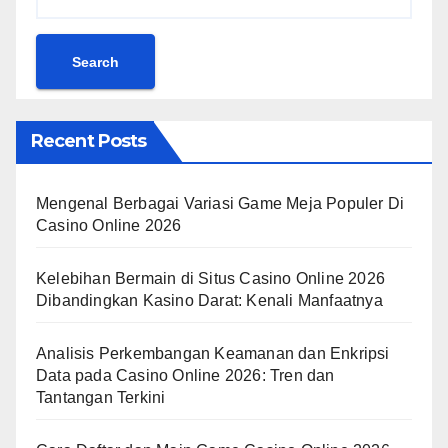
Search
Recent Posts
Mengenal Berbagai Variasi Game Meja Populer Di
Casino Online 2026
Kelebihan Bermain di Situs Casino Online 2026
Dibandingkan Kasino Darat: Kenali Manfaatnya
Analisis Perkembangan Keamanan dan Enkripsi
Data pada Casino Online 2026: Tren dan
Tantangan Terkini