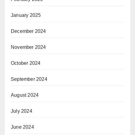
January 2025
December 2024
November 2024
October 2024
September 2024
August 2024
July 2024
June 2024