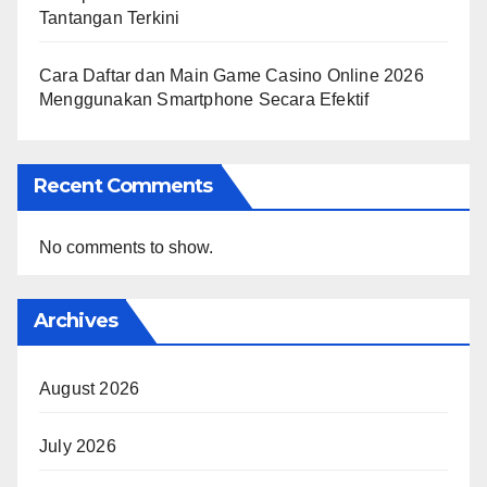
Tantangan Terkini
Cara Daftar dan Main Game Casino Online 2026
Menggunakan Smartphone Secara Efektif
Recent Comments
No comments to show.
Archives
August 2026
July 2026