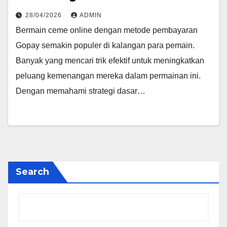
28/04/2026
ADMIN
Bermain ceme online dengan metode pembayaran
Gopay semakin populer di kalangan para pemain.
Banyak yang mencari trik efektif untuk meningkatkan
peluang kemenangan mereka dalam permainan ini.
Dengan memahami strategi dasar…
Search