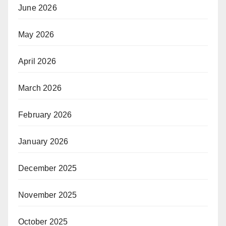
June 2026
May 2026
April 2026
March 2026
February 2026
January 2026
December 2025
November 2025
October 2025