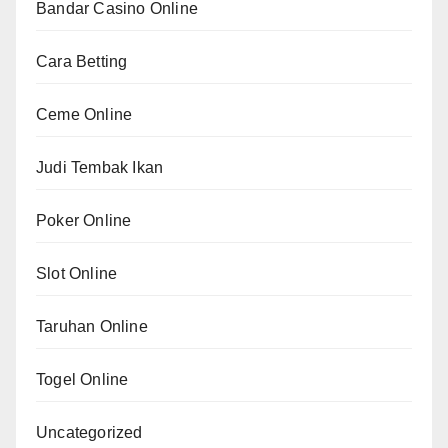
Bandar Casino Online
Cara Betting
Ceme Online
Judi Tembak Ikan
Poker Online
Slot Online
Taruhan Online
Togel Online
Uncategorized