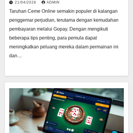
21/04/2026
ADMIN
Taruhan Ceme Online semakin populer di kalangan
penggemar perjudian, terutama dengan kemudahan
pembayaran melalui Gopay. Dengan mengikuti
beberapa tips penting, para pemula dapat
meningkatkan peluang mereka dalam permainan ini
dan…