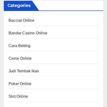
Categories
Baccrat Online
Bandar Casino Online
Cara Betting
Ceme Online
Judi Tembak Ikan
Poker Online
Slot Online