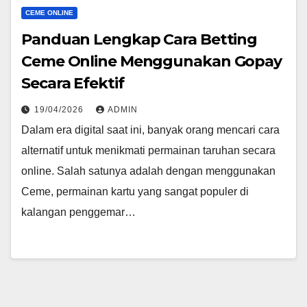
CEME ONLINE
Panduan Lengkap Cara Betting
Ceme Online Menggunakan Gopay
Secara Efektif
19/04/2026
ADMIN
Dalam era digital saat ini, banyak orang mencari cara
alternatif untuk menikmati permainan taruhan secara
online. Salah satunya adalah dengan menggunakan
Ceme, permainan kartu yang sangat populer di
kalangan penggemar…