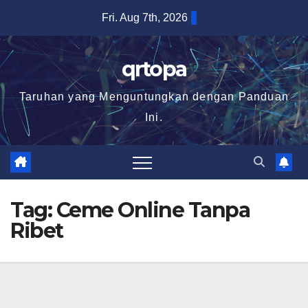
Skip
Fri. Aug 7th, 2026
to
content
qrtopa
Taruhan yang Menguntungkan dengan Panduan
Ini.
Tag:
Ceme Online Tanpa
Ribet