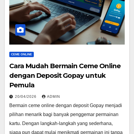
CEME ONLINE
Cara Mudah Bermain Ceme Online
dengan Deposit Gopay untuk
Pemula
20/04/2026
ADMIN
Bermain ceme online dengan deposit Gopay menjadi
pilihan menarik bagi banyak penggemar permainan
kartu. Dengan langkah-langkah yang sederhana,
siapa pun dapat mulai menikmati permainan ini tanpa