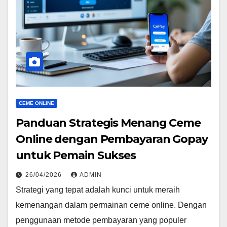
CEME ONLINE
Panduan Strategis Menang Ceme
Online dengan Pembayaran Gopay
untuk Pemain Sukses
26/04/2026
ADMIN
Strategi yang tepat adalah kunci untuk meraih
kemenangan dalam permainan ceme online. Dengan
penggunaan metode pembayaran yang populer