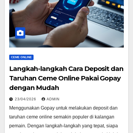
CEME ONLINE
Langkah-langkah Cara Deposit dan
Taruhan Ceme Online Pakai Gopay
dengan Mudah
23/04/2026
ADMIN
Menggunakan Gopay untuk melakukan deposit dan
taruhan ceme online semakin populer di kalangan
pemain. Dengan langkah-langkah yang tepat, siapa