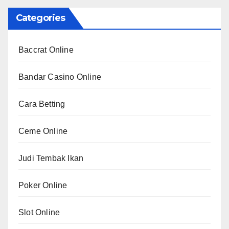
Categories
Baccrat Online
Bandar Casino Online
Cara Betting
Ceme Online
Judi Tembak Ikan
Poker Online
Slot Online