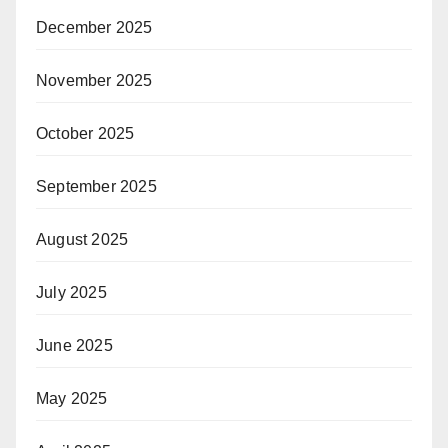
December 2025
November 2025
October 2025
September 2025
August 2025
July 2025
June 2025
May 2025