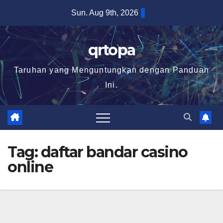
Skip
Sun. Aug 9th, 2026
to
content
qrtopa
Taruhan yang Menguntungkan dengan Panduan
Ini.
Tag:
daftar bandar casino
online