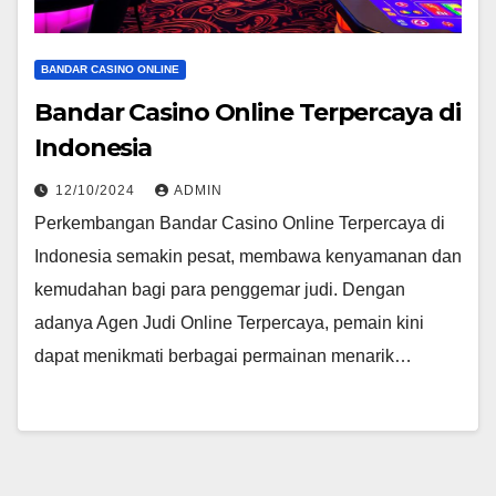
BANDAR CASINO ONLINE
Bandar Casino Online Terpercaya di
Indonesia
12/10/2024
ADMIN
Perkembangan Bandar Casino Online Terpercaya di
Indonesia semakin pesat, membawa kenyamanan dan
kemudahan bagi para penggemar judi. Dengan
adanya Agen Judi Online Terpercaya, pemain kini
dapat menikmati berbagai permainan menarik…