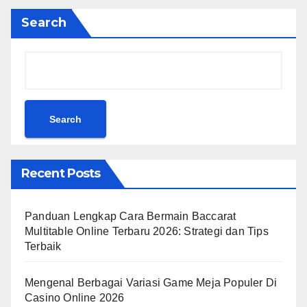
Search
Search
Recent Posts
Panduan Lengkap Cara Bermain Baccarat
Multitable Online Terbaru 2026: Strategi dan Tips
Terbaik
Mengenal Berbagai Variasi Game Meja Populer Di
Casino Online 2026