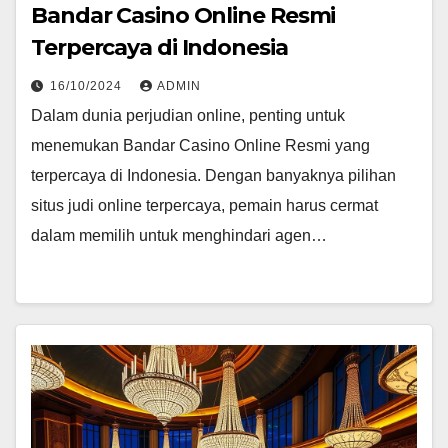
Bandar Casino Online Resmi
Terpercaya di Indonesia
16/10/2024
ADMIN
Dalam dunia perjudian online, penting untuk
menemukan Bandar Casino Online Resmi yang
terpercaya di Indonesia. Dengan banyaknya pilihan
situs judi online terpercaya, pemain harus cermat
dalam memilih untuk menghindari agen…