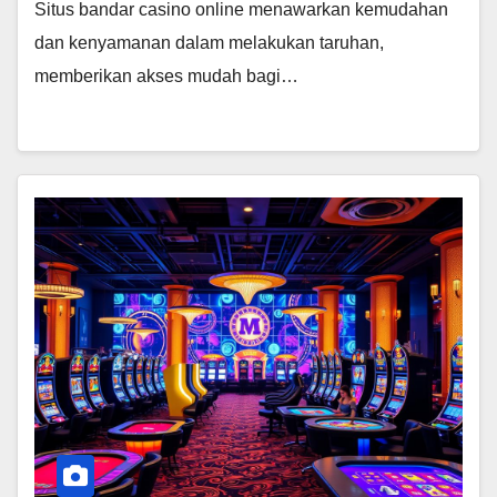
Situs bandar casino online menawarkan kemudahan
dan kenyamanan dalam melakukan taruhan,
memberikan akses mudah bagi…