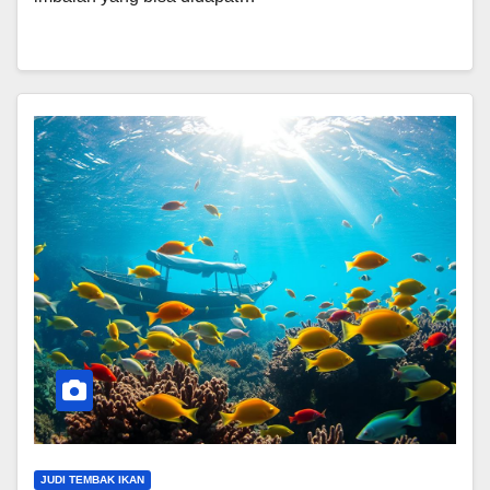
JUDI TEMBAK IKAN