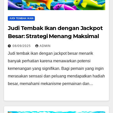
JUDI TEMBAK IKAN
Judi Tembak Ikan dengan Jackpot
Besar: Strategi Menang Maksimal
08/09/2025
ADMIN
Judi tembak ikan dengan jackpot besar menarik
banyak perhatian karena menawarkan potensi
kemenangan yang signifikan. Bagi pemain yang ingin
merasakan sensasi dan peluang mendapatkan hadiah
besar, memahami mekanisme permainan dan…