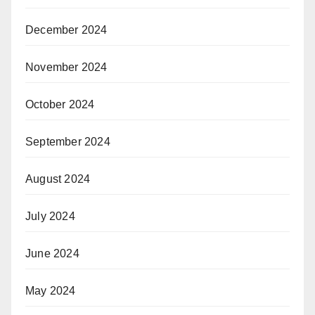
December 2024
November 2024
October 2024
September 2024
August 2024
July 2024
June 2024
May 2024