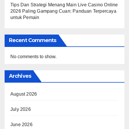
Tips Dan Strategi Menang Main Live Casino Online
2026 Paling Gampang Cuan: Panduan Terpercaya
untuk Pemain
Recent Comments
No comments to show.
Archives
August 2026
July 2026
June 2026