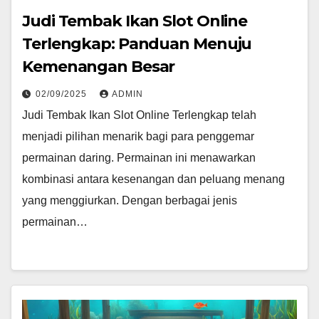
Judi Tembak Ikan Slot Online
Terlengkap: Panduan Menuju
Kemenangan Besar
02/09/2025
ADMIN
Judi Tembak Ikan Slot Online Terlengkap telah
menjadi pilihan menarik bagi para penggemar
permainan daring. Permainan ini menawarkan
kombinasi antara kesenangan dan peluang menang
yang menggiurkan. Dengan berbagai jenis
permainan…