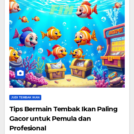
JUDI TEMBAK IKAN
Tips Bermain Tembak Ikan Paling
Gacor untuk Pemula dan
Profesional