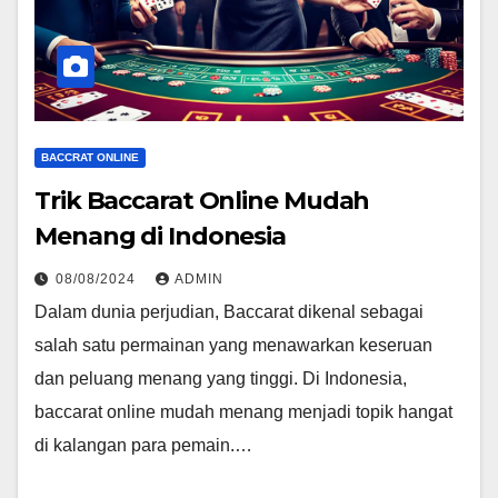
BACCRAT ONLINE
Trik Baccarat Online Mudah
Menang di Indonesia
08/08/2024
ADMIN
Dalam dunia perjudian, Baccarat dikenal sebagai
salah satu permainan yang menawarkan keseruan
dan peluang menang yang tinggi. Di Indonesia,
baccarat online mudah menang menjadi topik hangat
di kalangan para pemain.…