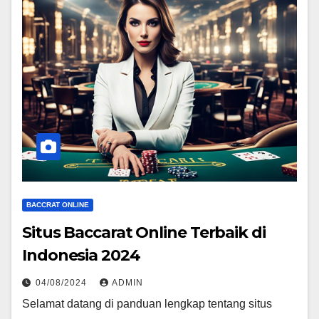
BACCRAT ONLINE
Situs Baccarat Online Terbaik di
Indonesia 2024
04/08/2024
ADMIN
Selamat datang di panduan lengkap tentang situs