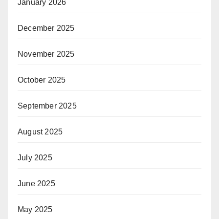
January 2026
December 2025
November 2025
October 2025
September 2025
August 2025
July 2025
June 2025
May 2025