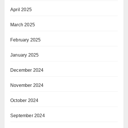
April 2025
March 2025
February 2025
January 2025
December 2024
November 2024
October 2024
September 2024