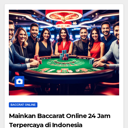
BACCRAT ONLINE
Mainkan Baccarat Online 24 Jam
Terpercaya di Indonesia