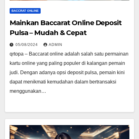
BACCRAT ONLINE
Mainkan Baccarat Online Deposit
Pulsa – Mudah & Cepat
05/08/2024
ADMIN
qrtopa – Baccarat online adalah salah satu permainan
kartu online yang paling populer di kalangan pemain
judi. Dengan adanya opsi deposit pulsa, pemain kini
dapat menikmati kemudahan dalam bertransaksi
menggunakan…