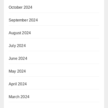
October 2024
September 2024
August 2024
July 2024
June 2024
May 2024
April 2024
March 2024