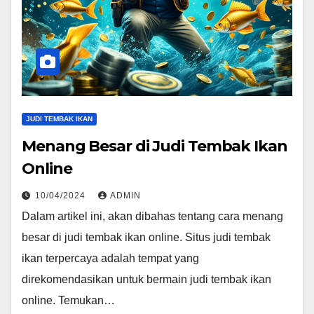
JUDI TEMBAK IKAN
Menang Besar di Judi Tembak Ikan
Online
10/04/2024
ADMIN
Dalam artikel ini, akan dibahas tentang cara menang
besar di judi tembak ikan online. Situs judi tembak
ikan terpercaya adalah tempat yang
direkomendasikan untuk bermain judi tembak ikan
online. Temukan…