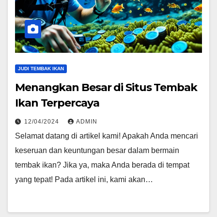
JUDI TEMBAK IKAN
Menangkan Besar di Situs Tembak
Ikan Terpercaya
12/04/2024
ADMIN
Selamat datang di artikel kami! Apakah Anda mencari
keseruan dan keuntungan besar dalam bermain
tembak ikan? Jika ya, maka Anda berada di tempat
yang tepat! Pada artikel ini, kami akan…