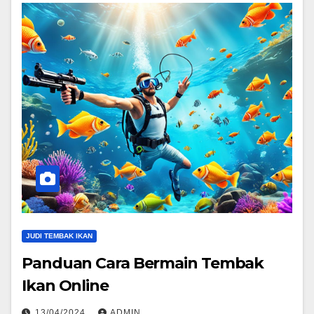
JUDI TEMBAK IKAN
Panduan Cara Bermain Tembak
Ikan Online
13/04/2024
ADMIN