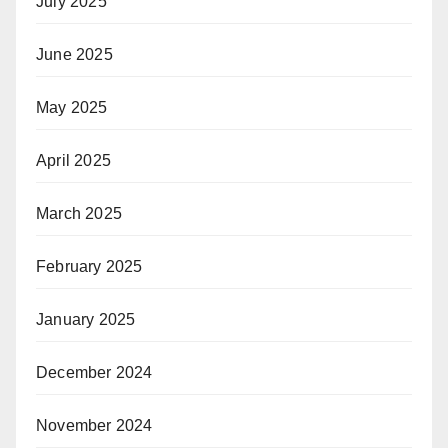
July 2025
June 2025
May 2025
April 2025
March 2025
February 2025
January 2025
December 2024
November 2024