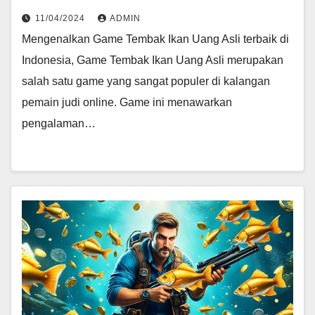
11/04/2024
ADMIN
Mengenalkan Game Tembak Ikan Uang Asli terbaik di
Indonesia, Game Tembak Ikan Uang Asli merupakan
salah satu game yang sangat populer di kalangan
pemain judi online. Game ini menawarkan
pengalaman…