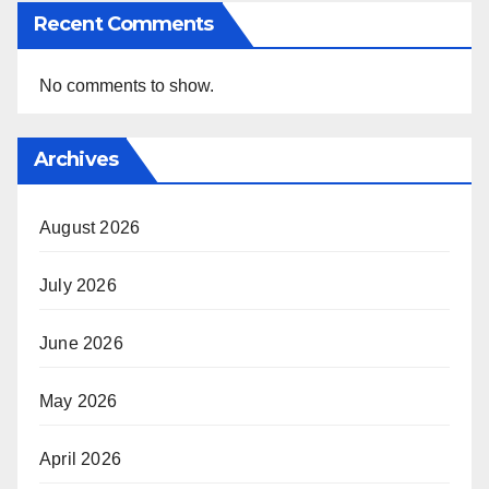
Recent Comments
No comments to show.
Archives
August 2026
July 2026
June 2026
May 2026
April 2026