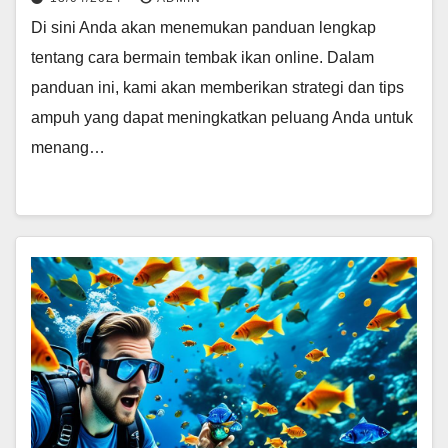
Di sini Anda akan menemukan panduan lengkap
tentang cara bermain tembak ikan online. Dalam
panduan ini, kami akan memberikan strategi dan tips
ampuh yang dapat meningkatkan peluang Anda untuk
menang…