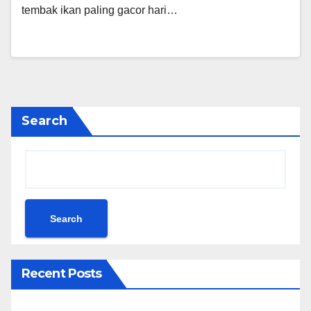
tembak ikan paling gacor hari…
Search
Search
Recent Posts