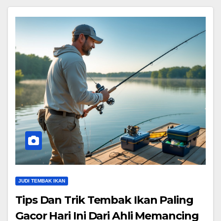
JUDI TEMBAK IKAN
Tips Dan Trik Tembak Ikan Paling
Gacor Hari Ini Dari Ahli Memancing