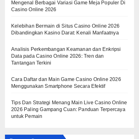
Mengenal Berbagai Variasi Game Meja Populer Di
Casino Online 2026
Kelebihan Bermain di Situs Casino Online 2026
Dibandingkan Kasino Darat: Kenali Manfaatnya
Analisis Perkembangan Keamanan dan Enkripsi
Data pada Casino Online 2026: Tren dan
Tantangan Terkini
Cara Daftar dan Main Game Casino Online 2026
Menggunakan Smartphone Secara Efektif
Tips Dan Strategi Menang Main Live Casino Online
2026 Paling Gampang Cuan: Panduan Terpercaya
untuk Pemain