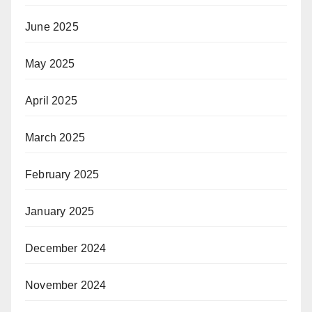
June 2025
May 2025
April 2025
March 2025
February 2025
January 2025
December 2024
November 2024