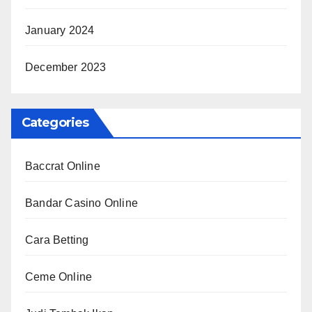
January 2024
December 2023
Categories
Baccrat Online
Bandar Casino Online
Cara Betting
Ceme Online