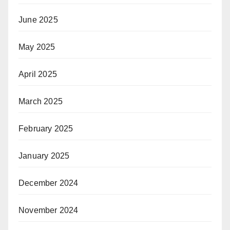
June 2025
May 2025
April 2025
March 2025
February 2025
January 2025
December 2024
November 2024