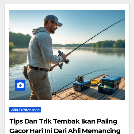
JUDI TEMBAK IKAN
Tips Dan Trik Tembak Ikan Paling
Gacor Hari Ini Dari Ahli Memancing