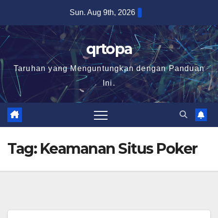
Skip
Sun. Aug 9th, 2026
to
content
qrtopa
Taruhan yang Menguntungkan dengan Panduan
Ini.
Tag:
Keamanan Situs Poker