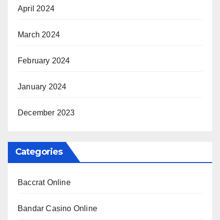
April 2024
March 2024
February 2024
January 2024
December 2023
Categories
Baccrat Online
Bandar Casino Online