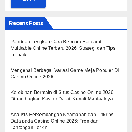
Recent Posts
Panduan Lengkap Cara Bermain Baccarat
Multitable Online Terbaru 2026: Strategi dan Tips
Terbaik
Mengenal Berbagai Variasi Game Meja Populer Di
Casino Online 2026
Kelebihan Bermain di Situs Casino Online 2026
Dibandingkan Kasino Darat: Kenali Manfaatnya
Analisis Perkembangan Keamanan dan Enkripsi
Data pada Casino Online 2026: Tren dan
Tantangan Terkini