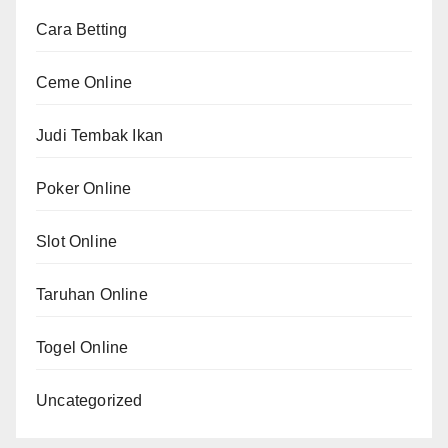
Cara Betting
Ceme Online
Judi Tembak Ikan
Poker Online
Slot Online
Taruhan Online
Togel Online
Uncategorized