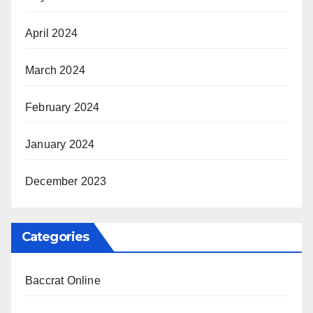
April 2024
March 2024
February 2024
January 2024
December 2023
Categories
Baccrat Online