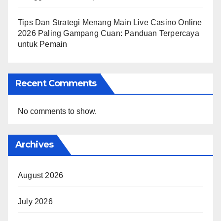
Tips Dan Strategi Menang Main Live Casino Online
2026 Paling Gampang Cuan: Panduan Terpercaya
untuk Pemain
Recent Comments
No comments to show.
Archives
August 2026
July 2026