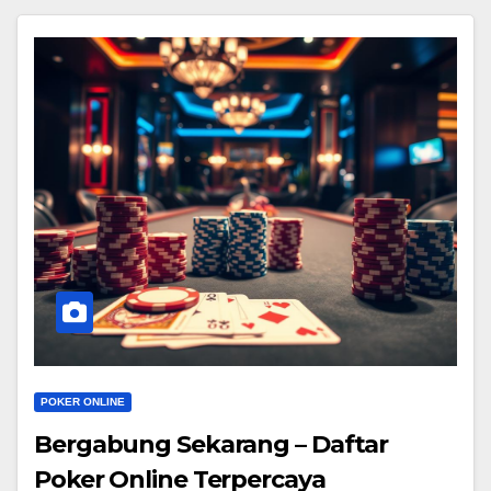
POKER ONLINE
Bergabung Sekarang – Daftar
Poker Online Terpercaya