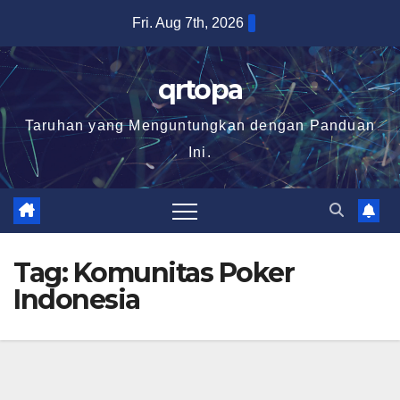
Skip
Fri. Aug 7th, 2026
to
content
qrtopa
Taruhan yang Menguntungkan dengan Panduan
Ini.
Tag:
Komunitas Poker
Indonesia