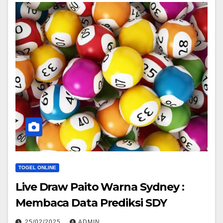
TOGEL ONLINE
Live Draw Paito Warna Sydney :
Membaca Data Prediksi SDY
25/02/2025
ADMIN