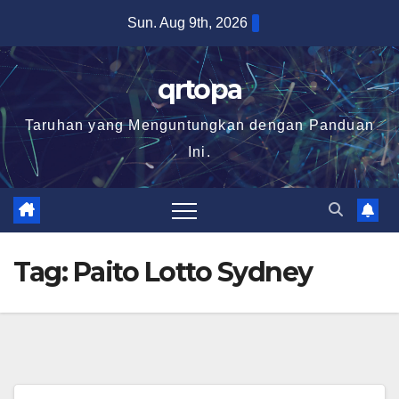
Skip
Sun. Aug 9th, 2026
to
content
qrtopa
Taruhan yang Menguntungkan dengan Panduan
Ini.
Tag:
Paito Lotto Sydney