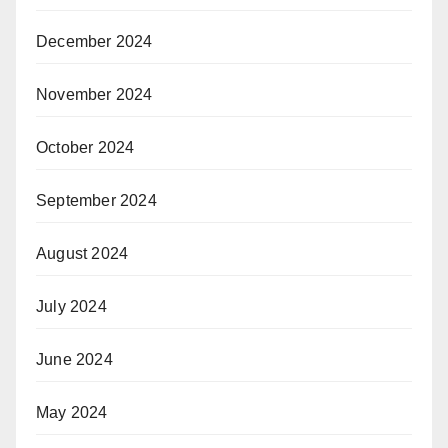
December 2024
November 2024
October 2024
September 2024
August 2024
July 2024
June 2024
May 2024