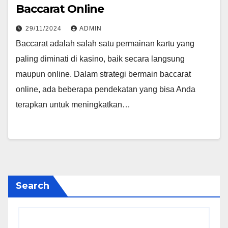
Baccarat Online
29/11/2024
ADMIN
Baccarat adalah salah satu permainan kartu yang
paling diminati di kasino, baik secara langsung
maupun online. Dalam strategi bermain baccarat
online, ada beberapa pendekatan yang bisa Anda
terapkan untuk meningkatkan…
Search