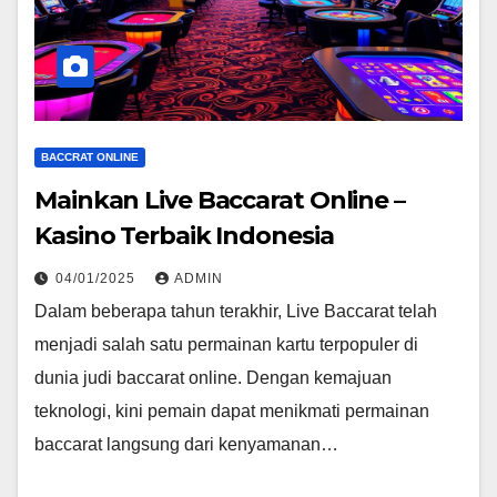
BACCRAT ONLINE
Mainkan Live Baccarat Online –
Kasino Terbaik Indonesia
04/01/2025
ADMIN
Dalam beberapa tahun terakhir, Live Baccarat telah
menjadi salah satu permainan kartu terpopuler di
dunia judi baccarat online. Dengan kemajuan
teknologi, kini pemain dapat menikmati permainan
baccarat langsung dari kenyamanan…