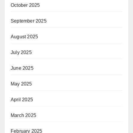
October 2025
September 2025
August 2025
July 2025
June 2025
May 2025
April 2025
March 2025
February 2025