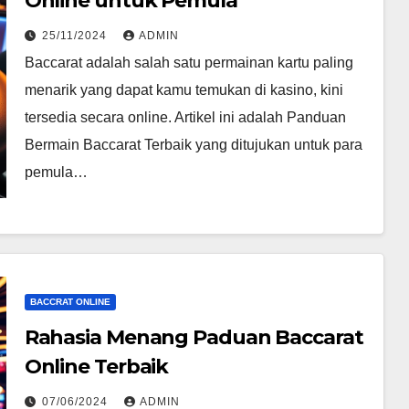
Online untuk Pemula
25/11/2024
ADMIN
Baccarat adalah salah satu permainan kartu paling
menarik yang dapat kamu temukan di kasino, kini
tersedia secara online. Artikel ini adalah Panduan
Bermain Baccarat Terbaik yang ditujukan untuk para
pemula…
BACCRAT ONLINE
Rahasia Menang Paduan Baccarat
Online Terbaik
07/06/2024
ADMIN