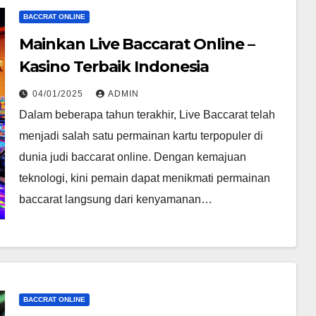
BACCRAT ONLINE
Mainkan Live Baccarat Online –
Kasino Terbaik Indonesia
04/01/2025
ADMIN
Dalam beberapa tahun terakhir, Live Baccarat telah
menjadi salah satu permainan kartu terpopuler di
dunia judi baccarat online. Dengan kemajuan
teknologi, kini pemain dapat menikmati permainan
baccarat langsung dari kenyamanan…
BACCRAT ONLINE