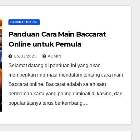
BACCRAT ONLINE
Panduan Cara Main Baccarat
Online untuk Pemula
05/01/2025
ADMIN
Selamat datang di panduan ini yang akan
memberikan informasi mendalam tentang cara main
Baccarat online. Baccarat adalah salah satu
permainan kartu yang paling diminati di kasino, dan
popularitasnya terus berkembang,…