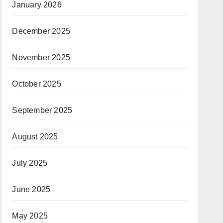
January 2026
December 2025
November 2025
October 2025
September 2025
August 2025
July 2025
June 2025
May 2025