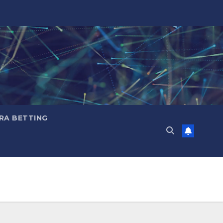
RA BETTING