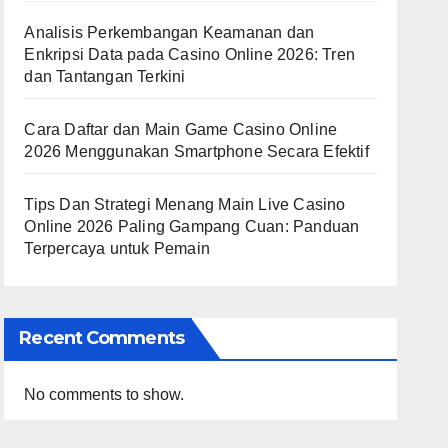
Analisis Perkembangan Keamanan dan
Enkripsi Data pada Casino Online 2026: Tren
dan Tantangan Terkini
Cara Daftar dan Main Game Casino Online
2026 Menggunakan Smartphone Secara Efektif
Tips Dan Strategi Menang Main Live Casino
Online 2026 Paling Gampang Cuan: Panduan
Terpercaya untuk Pemain
Recent Comments
No comments to show.