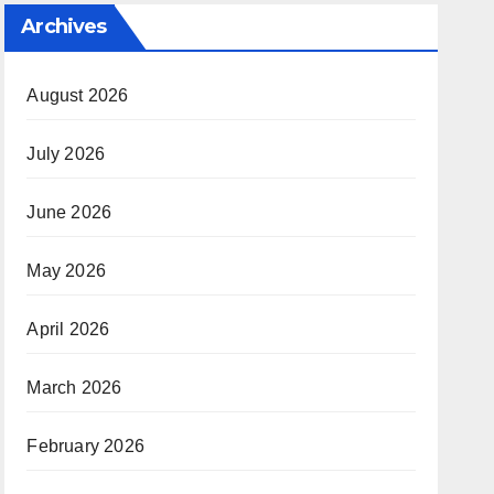
Archives
August 2026
July 2026
June 2026
May 2026
April 2026
March 2026
February 2026