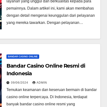
layanan yang unggul dan berkualitas kepada para
pemainnya. Dalam artikel ini, kami akan membahas
dengan detail mengenai keunggulan dari pelayanan
yang mereka tawarkan. Dengan pelayanan…
BANDAR CASINO ONLINE
Bandar Casino Online Resmi di
Indonesia
09/06/2024
ADMIN
Temukan keamanan dan keseruan bermain di bandar
casino online terpercaya. Di Indonesia, terdapat
banyak bandar casino online resmi yang