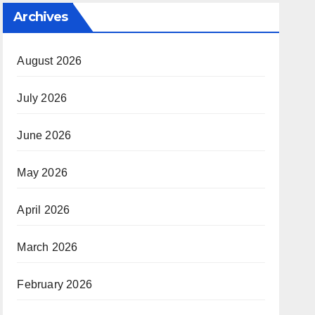
Archives
August 2026
July 2026
June 2026
May 2026
April 2026
March 2026
February 2026