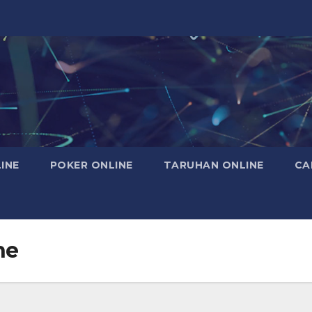
INE
POKER ONLINE
TARUHAN ONLINE
CA
ne