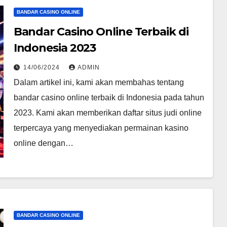
BANDAR CASINO ONLINE
Bandar Casino Online Terbaik di
Indonesia 2023
14/06/2024
ADMIN
Dalam artikel ini, kami akan membahas tentang
bandar casino online terbaik di Indonesia pada tahun
2023. Kami akan memberikan daftar situs judi online
terpercaya yang menyediakan permainan kasino
online dengan…
BANDAR CASINO ONLINE