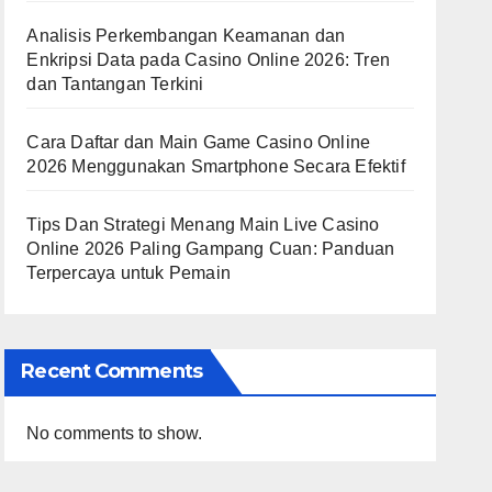
Analisis Perkembangan Keamanan dan
Enkripsi Data pada Casino Online 2026: Tren
dan Tantangan Terkini
Cara Daftar dan Main Game Casino Online
2026 Menggunakan Smartphone Secara Efektif
Tips Dan Strategi Menang Main Live Casino
Online 2026 Paling Gampang Cuan: Panduan
Terpercaya untuk Pemain
Recent Comments
No comments to show.