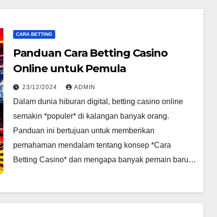
CARA BETTING
Panduan Cara Betting Casino
Online untuk Pemula
23/12/2024
ADMIN
Dalam dunia hiburan digital, betting casino online
semakin *populer* di kalangan banyak orang.
Panduan ini bertujuan untuk memberikan
pemahaman mendalam tentang konsep *Cara
Betting Casino* dan mengapa banyak pemain baru…