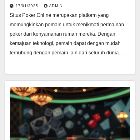
17/01/2025
ADMIN
Situs Poker Online merupakan platform yang
memungkinkan pemain untuk menikmati permainan
poker dari kenyamanan rumah mereka. Dengan
kemajuan teknologi, pemain dapat dengan mudah
terhubung dengan pemain lain dari seluruh dunia.…