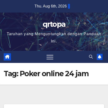
Skip
Thu. Aug 6th, 2026
to
content
qrtopa
Taruhan yang Menguntungkan dengan Panduan
Ini.
Tag:
Poker online 24 jam