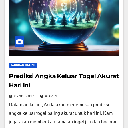
TARUHAN ONLINE
Prediksi Angka Keluar Togel Akurat
Hari Ini
02/05/2024
ADMIN
Dalam artikel ini, Anda akan menemukan prediksi
angka keluar togel paling akurat untuk hari ini. Kami
juga akan memberikan ramalan togel jitu dan bocoran