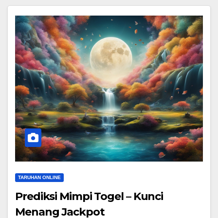
TARUHAN ONLINE
Prediksi Mimpi Togel – Kunci
Menang Jackpot