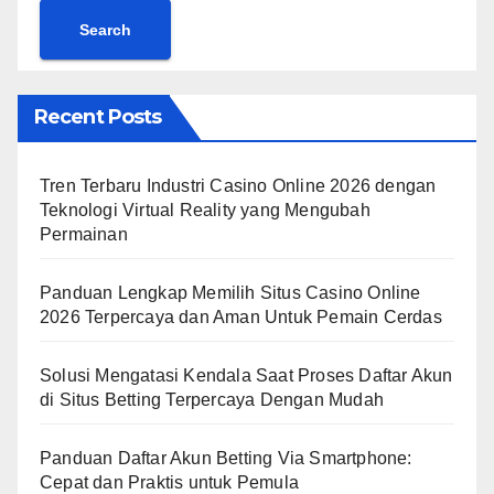
Search
Recent Posts
Tren Terbaru Industri Casino Online 2026 dengan
Teknologi Virtual Reality yang Mengubah
Permainan
Panduan Lengkap Memilih Situs Casino Online
2026 Terpercaya dan Aman Untuk Pemain Cerdas
Solusi Mengatasi Kendala Saat Proses Daftar Akun
di Situs Betting Terpercaya Dengan Mudah
Panduan Daftar Akun Betting Via Smartphone:
Cepat dan Praktis untuk Pemula