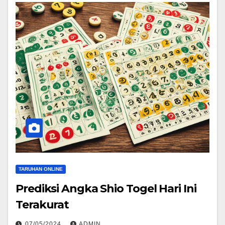
TARUHAN ONLINE
Prediksi Angka Shio Togel Hari Ini
Terakurat
07/05/2024
ADMIN