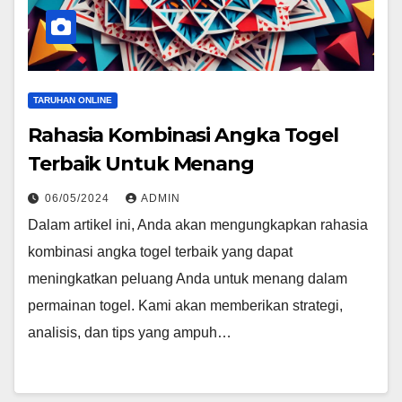
TARUHAN ONLINE
Rahasia Kombinasi Angka Togel
Terbaik Untuk Menang
06/05/2024
ADMIN
Dalam artikel ini, Anda akan mengungkapkan rahasia
kombinasi angka togel terbaik yang dapat
meningkatkan peluang Anda untuk menang dalam
permainan togel. Kami akan memberikan strategi,
analisis, dan tips yang ampuh…