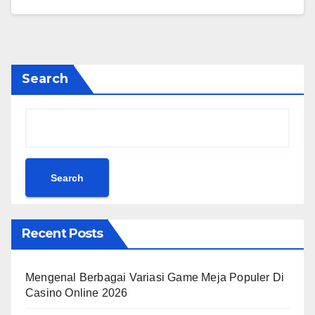
Search
Search
Recent Posts
Mengenal Berbagai Variasi Game Meja Populer Di
Casino Online 2026