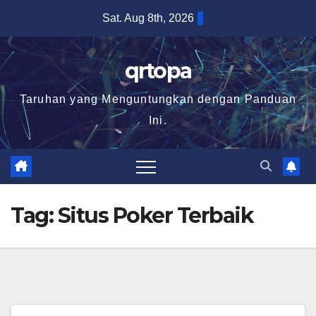
Skip
Sat. Aug 8th, 2026
to
content
qrtopa
Taruhan yang Menguntungkan dengan Panduan
Ini.
Tag:
Situs Poker Terbaik