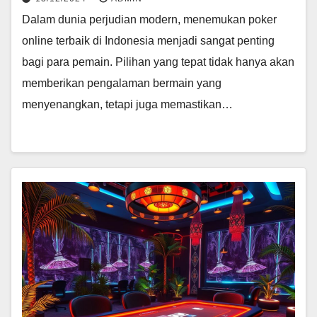
Dalam dunia perjudian modern, menemukan poker
online terbaik di Indonesia menjadi sangat penting
bagi para pemain. Pilihan yang tepat tidak hanya akan
memberikan pengalaman bermain yang
menyenangkan, tetapi juga memastikan…