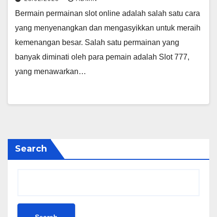
Bermain permainan slot online adalah salah satu cara
yang menyenangkan dan mengasyikkan untuk meraih
kemenangan besar. Salah satu permainan yang
banyak diminati oleh para pemain adalah Slot 777,
yang menawarkan…
Search
Search