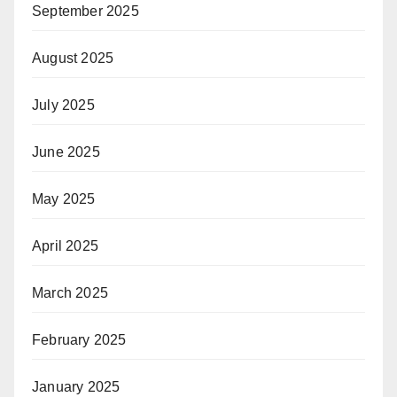
September 2025
August 2025
July 2025
June 2025
May 2025
April 2025
March 2025
February 2025
January 2025