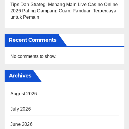
Tips Dan Strategi Menang Main Live Casino Online
2026 Paling Gampang Cuan: Panduan Terpercaya
untuk Pemain
Recent Comments
No comments to show.
Archives
August 2026
July 2026
June 2026