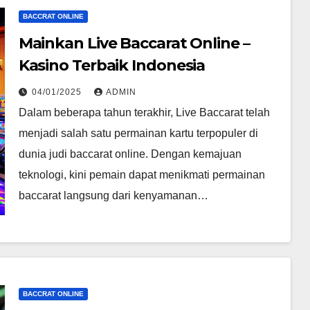
BACCRAT ONLINE
Mainkan Live Baccarat Online –
Kasino Terbaik Indonesia
04/01/2025
ADMIN
Dalam beberapa tahun terakhir, Live Baccarat telah
menjadi salah satu permainan kartu terpopuler di
dunia judi baccarat online. Dengan kemajuan
teknologi, kini pemain dapat menikmati permainan
baccarat langsung dari kenyamanan…
BACCRAT ONLINE