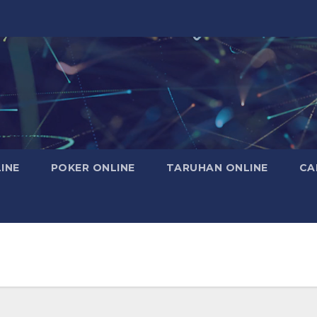
INE
POKER ONLINE
TARUHAN ONLINE
CA