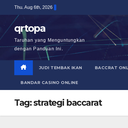
Skip
Thu. Aug 6th, 2026
to
content
qrtopa
Taruhan yang Menguntungkan
dengan Panduan Ini.
JUDI TEMBAK IKAN
BACCRAT ONL
BANDAR CASINO ONLINE
Tag:
strategi baccarat