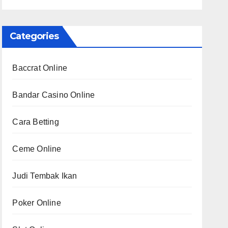
Categories
Baccrat Online
Bandar Casino Online
Cara Betting
Ceme Online
Judi Tembak Ikan
Poker Online