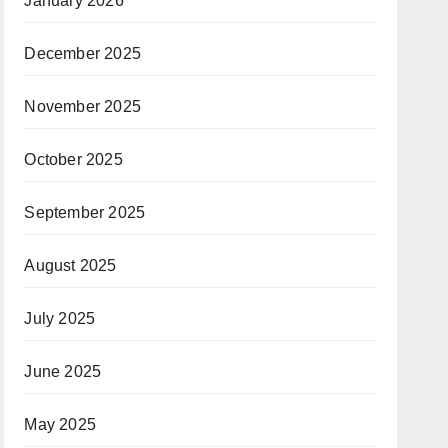
January 2026
December 2025
November 2025
October 2025
September 2025
August 2025
July 2025
June 2025
May 2025