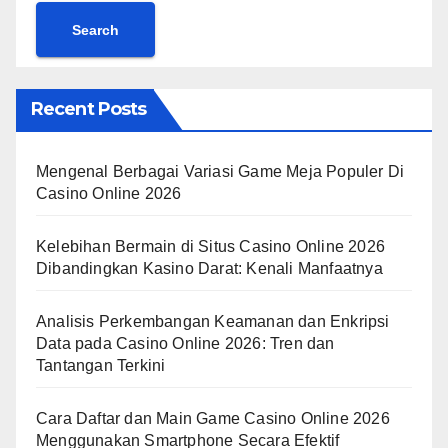
Search
Recent Posts
Mengenal Berbagai Variasi Game Meja Populer Di
Casino Online 2026
Kelebihan Bermain di Situs Casino Online 2026
Dibandingkan Kasino Darat: Kenali Manfaatnya
Analisis Perkembangan Keamanan dan Enkripsi
Data pada Casino Online 2026: Tren dan
Tantangan Terkini
Cara Daftar dan Main Game Casino Online 2026
Menggunakan Smartphone Secara Efektif