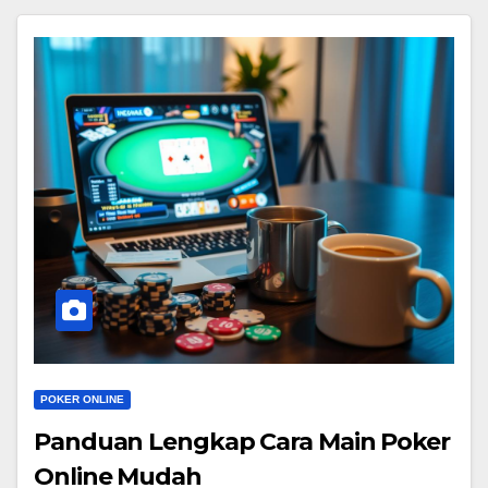
POKER ONLINE
Panduan Lengkap Cara Main Poker
Online Mudah