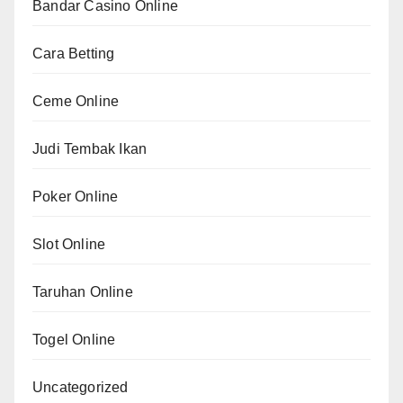
Bandar Casino Online
Cara Betting
Ceme Online
Judi Tembak Ikan
Poker Online
Slot Online
Taruhan Online
Togel Online
Uncategorized