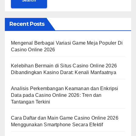
Recent Posts
Mengenal Berbagai Variasi Game Meja Populer Di
Casino Online 2026
Kelebihan Bermain di Situs Casino Online 2026
Dibandingkan Kasino Darat: Kenali Manfaatnya
Analisis Perkembangan Keamanan dan Enkripsi
Data pada Casino Online 2026: Tren dan
Tantangan Terkini
Cara Daftar dan Main Game Casino Online 2026
Menggunakan Smartphone Secara Efektif