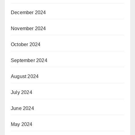
December 2024
November 2024
October 2024
September 2024
August 2024
July 2024
June 2024
May 2024