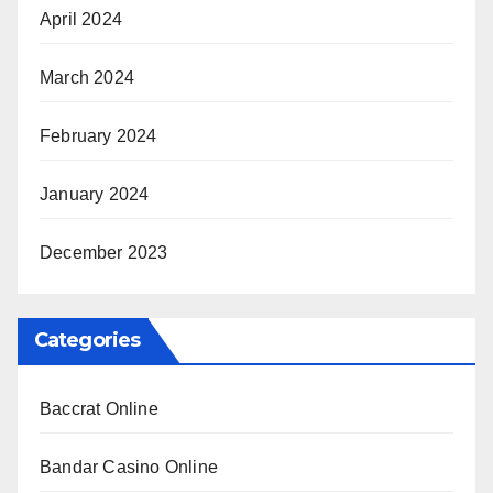
April 2024
March 2024
February 2024
January 2024
December 2023
Categories
Baccrat Online
Bandar Casino Online