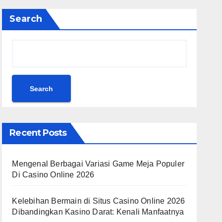
Search
Search
Recent Posts
Mengenal Berbagai Variasi Game Meja Populer
Di Casino Online 2026
Kelebihan Bermain di Situs Casino Online 2026
Dibandingkan Kasino Darat: Kenali Manfaatnya