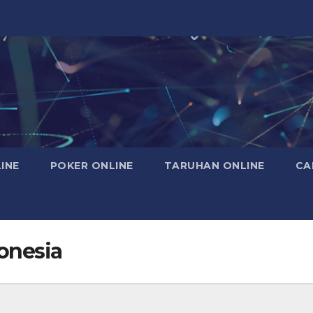
INE
POKER ONLINE
TARUHAN ONLINE
CA
onesia