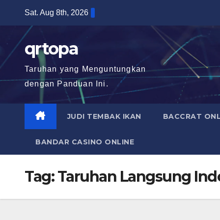
Skip
Sat. Aug 8th, 2026
to
content
qrtopa
Taruhan yang Menguntungkan
dengan Panduan Ini.
JUDI TEMBAK IKAN
BACCRAT ONL
BANDAR CASINO ONLINE
Tag:
Taruhan Langsung Ind