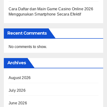
Cara Daftar dan Main Game Casino Online 2026
Menggunakan Smartphone Secara Efektif
Recent Comments
No comments to show.
Archives
August 2026
July 2026
June 2026