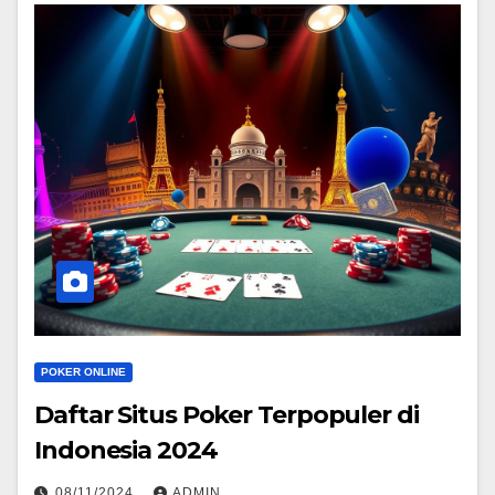
POKER ONLINE
Daftar Situs Poker Terpopuler di
Indonesia 2024
08/11/2024
ADMIN