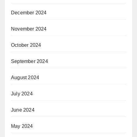
December 2024
November 2024
October 2024
September 2024
August 2024
July 2024
June 2024
May 2024