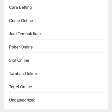
Cara Betting
Ceme Online
Judi Tembak Ikan
Poker Online
Slot Online
Taruhan Online
Togel Online
Uncategorized