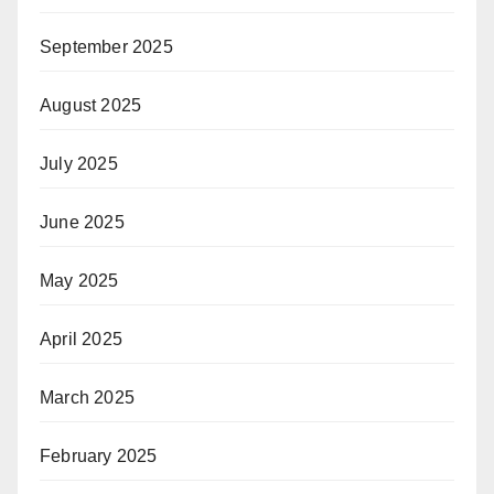
September 2025
August 2025
July 2025
June 2025
May 2025
April 2025
March 2025
February 2025