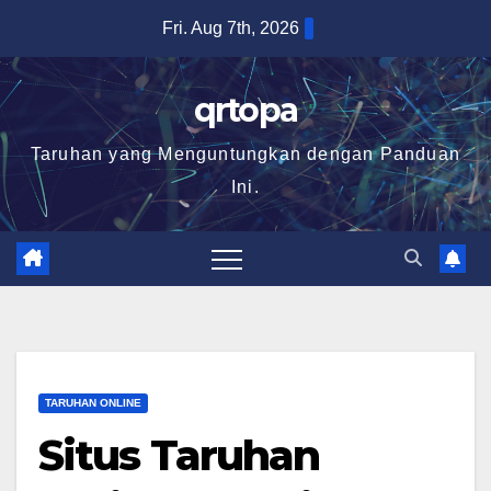
Skip
Fri. Aug 7th, 2026
to
content
qrtopa
Taruhan yang Menguntungkan dengan Panduan
Ini.
TARUHAN ONLINE
Situs Taruhan