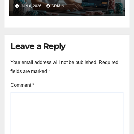
Online Tanpa Potongan:
JUN 6, 2026
ADMIN
Panduan Lengkap dan
Efektif
Leave a Reply
Your email address will not be published.
Required
fields are marked
*
Comment
*