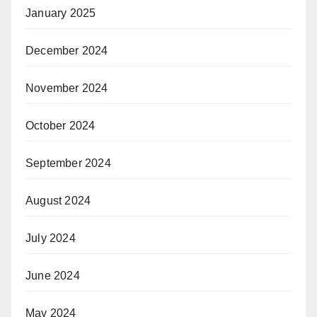
January 2025
December 2024
November 2024
October 2024
September 2024
August 2024
July 2024
June 2024
May 2024