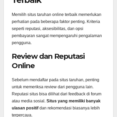
Memilih situs taruhan online terbaik memerlukan
perhatian pada beberapa faktor penting. Kriteria
seperti reputasi, aksesibilitas, dan opsi
pembayaran sangat mempengaruhi pengalaman
pengguna.
Review dan Reputasi
Online
Sebelum mendaftar pada situs taruhan, penting
untuk memeriksa review dari pengguna lain.
Reputasi situs bisa dilihat dari feedback di forum
atau media sosial.
Situs yang memiliki banyak
ulasan positif
dan rekomendasi biasanya lebih
terpercaya.