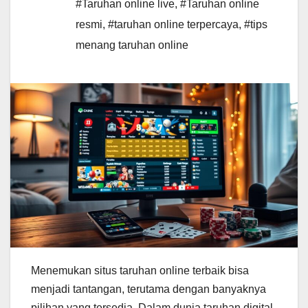
#Taruhan online live
,
#Taruhan online
resmi
,
#taruhan online terpercaya
,
#tips
menang taruhan online
Menemukan situs taruhan online terbaik bisa
menjadi tantangan, terutama dengan banyaknya
pilihan yang tersedia. Dalam dunia taruhan digital,