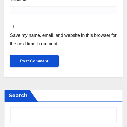
Save my name, email, and website in this browser for
the next time I comment.
Search