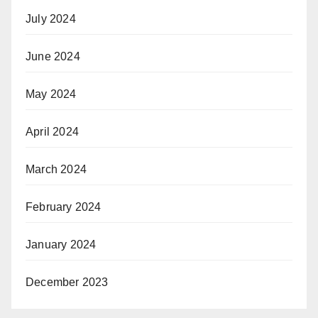
July 2024
June 2024
May 2024
April 2024
March 2024
February 2024
January 2024
December 2023