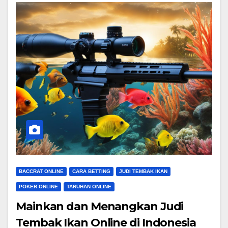
BACCRAT ONLINE
CARA BETTING
JUDI TEMBAK IKAN
POKER ONLINE
TARUHAN ONLINE
Mainkan dan Menangkan Judi
Tembak Ikan Online di Indonesia