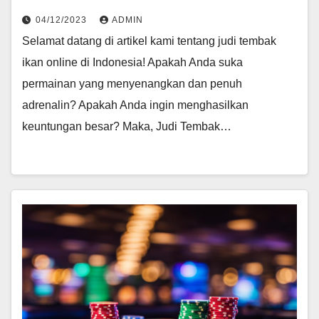
04/12/2023
ADMIN
Selamat datang di artikel kami tentang judi tembak
ikan online di Indonesia! Apakah Anda suka
permainan yang menyenangkan dan penuh
adrenalin? Apakah Anda ingin menghasilkan
keuntungan besar? Maka, Judi Tembak…