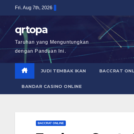
Skip
Fri. Aug 7th, 2026
to
content
qrtopa
Taruhan yang Menguntungkan
dengan Panduan Ini.
JUDI TEMBAK IKAN
BACCRAT ONL
BANDAR CASINO ONLINE
BACCRAT ONLINE