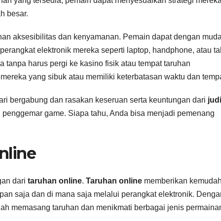
han yang tersedia, pemain dapat menyesuaikan strategi merek
h besar.
han aksesibilitas dan kenyamanan. Pemain dapat dengan mud
perangkat elektronik mereka seperti laptop, handphone, atau tab
tanpa harus pergi ke kasino fisik atau tempat taruhan
mereka yang sibuk atau memiliki keterbatasan waktu dan tempa
Mari bergabung dan rasakan keseruan serta keuntungan dari
jud
n penggemar game. Siapa tahu, Anda bisa menjadi pemenang
nline
gan dari
taruhan online
.
Taruhan online
memberikan kemuda
pan saja dan di mana saja melalui perangkat elektronik. Denga
dah memasang taruhan dan menikmati berbagai jenis permaina