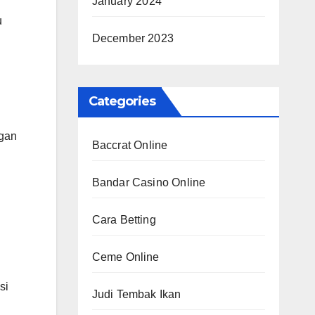
January 2024
u
December 2023
Categories
ngan
Baccrat Online
Bandar Casino Online
Cara Betting
Ceme Online
si
Judi Tembak Ikan