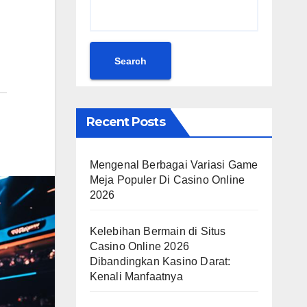
Search
Recent Posts
Mengenal Berbagai Variasi Game
Meja Populer Di Casino Online
2026
Kelebihan Bermain di Situs
Casino Online 2026
Dibandingkan Kasino Darat:
Kenali Manfaatnya