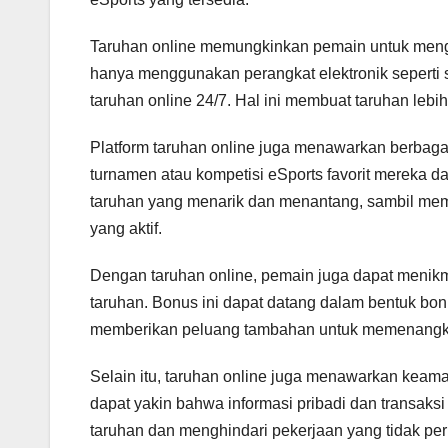
Taruhan online memungkinkan pemain untuk mengik
hanya menggunakan perangkat elektronik seperti
taruhan online 24/7. Hal ini membuat taruhan lebih
Platform taruhan online juga menawarkan berbagai
turnamen atau kompetisi eSports favorit mereka
taruhan yang menarik dan menantang, sambil memu
yang aktif.
Dengan taruhan online, pemain juga dapat menikm
taruhan. Bonus ini dapat datang dalam bentuk bonu
memberikan peluang tambahan untuk memenangkan
Selain itu, taruhan online juga menawarkan keam
dapat yakin bahwa informasi pribadi dan transaks
taruhan dan menghindari pekerjaan yang tidak per