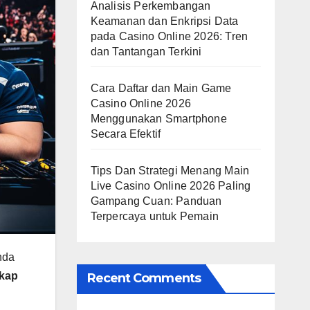
Analisis Perkembangan
Keamanan dan Enkripsi Data
pada Casino Online 2026: Tren
dan Tantangan Terkini
Cara Daftar dan Main Game
Casino Online 2026
Menggunakan Smartphone
Secara Efektif
Tips Dan Strategi Menang Main
Live Casino Online 2026 Paling
Gampang Cuan: Panduan
Terpercaya untuk Pemain
nda
gkap
Recent Comments