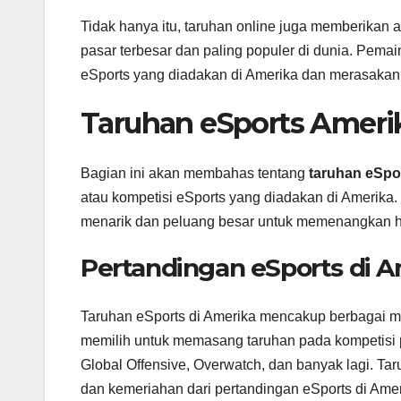
Tidak hanya itu, taruhan online juga memberikan 
pasar terbesar dan paling populer di dunia. Pem
eSports yang diadakan di Amerika dan merasakan k
Taruhan eSports Ameri
Bagian ini akan membahas tentang
taruhan eSpo
atau kompetisi eSports yang diadakan di Amerika
menarik dan peluang besar untuk memenangkan h
Pertandingan eSports di A
Taruhan eSports di Amerika mencakup berbagai m
memilih untuk memasang taruhan pada kompetisi p
Global Offensive, Overwatch, dan banyak lagi. T
dan kemeriahan dari pertandingan eSports di Amer