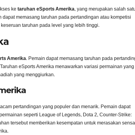
akses ke
taruhan eSports Amerika
, yang merupakan salah sat
ain dapat memasang taruhan pada pertandingan atau kompetisi
eseruan taruhan pada level yang lebih tinggi.
ka
rts Amerika
. Pemain dapat memasang taruhan pada pertandi
. Taruhan eSports Amerika menawarkan variasi permainan yang
adiah yang menggiurkan.
merika
acam pertandingan yang populer dan menarik. Pemain dapat
ermainan seperti League of Legends, Dota 2, Counter-Strike:
aruhan tersebut memberikan kesempatan untuk merasakan sensa
ika.