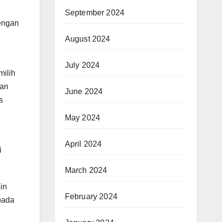
September 2024
Dengan
August 2024
July 2024
milih
man
June 2024
s
May 2024
April 2024
i
March 2024
in
February 2024
pada