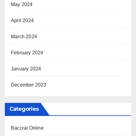
May 2024
April 2024
March 2024
February 2024
January 2024
December 2023
Categories
Baccrat Online