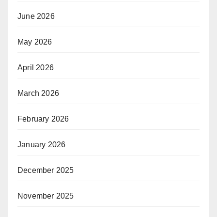
June 2026
May 2026
April 2026
March 2026
February 2026
January 2026
December 2025
November 2025