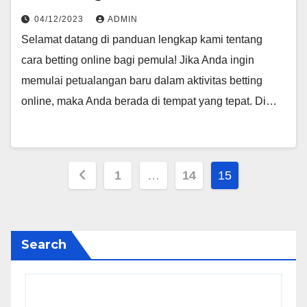
04/12/2023
ADMIN
Selamat datang di panduan lengkap kami tentang
cara betting online bagi pemula! Jika Anda ingin
memulai petualangan baru dalam aktivitas betting
online, maka Anda berada di tempat yang tepat. Di…
Posts
1
…
14
15
pagination
Search