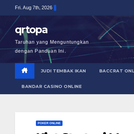
Skip
Fri. Aug 7th, 2026
to
content
qrtopa
Taruhan yang Menguntungkan
dengan Panduan Ini.
JUDI TEMBAK IKAN
BACCRAT ONL
BANDAR CASINO ONLINE
POKER ONLINE