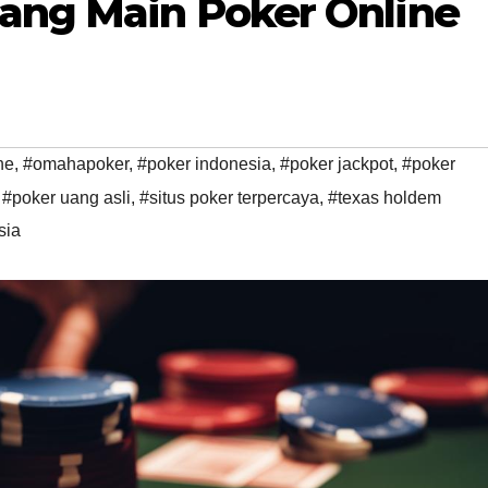
nang Main Poker Online
ne
,
#omahapoker
,
#poker indonesia
,
#poker jackpot
,
#poker
,
#poker uang asli
,
#situs poker terpercaya
,
#texas holdem
sia