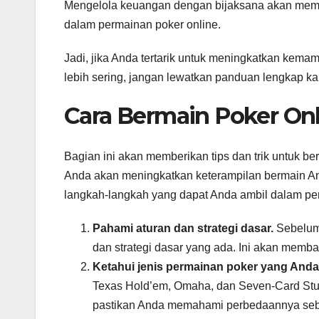
Mengelola keuangan dengan bijaksana akan memb
dalam permainan poker online.
Jadi, jika Anda tertarik untuk meningkatkan ke
lebih sering, jangan lewatkan panduan lengkap k
Cara Bermain Poker Onl
Bagian ini akan memberikan tips dan trik untuk be
Anda akan meningkatkan keterampilan bermain A
langkah-langkah yang dapat Anda ambil dalam perm
Pahami aturan dan strategi dasar.
Sebelum 
dan strategi dasar yang ada. Ini akan memb
Ketahui jenis permainan poker yang Anda
Texas Hold’em, Omaha, dan Seven-Card Stud.
pastikan Anda memahami perbedaannya seb