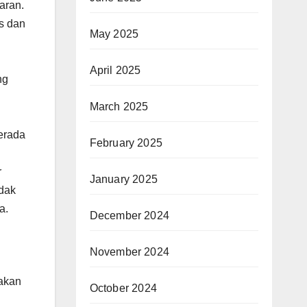
aran.
s dan
May 2025
April 2025
ng
March 2025
berada
February 2025
r
January 2025
idak
a.
December 2024
November 2024
 akan
October 2024