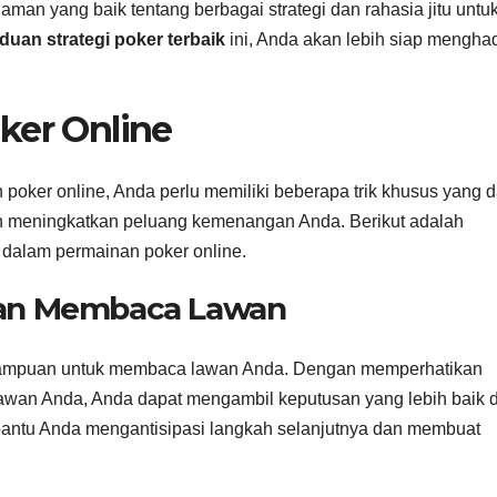
man yang baik tentang berbagai strategi dan rahasia jitu untu
duan strategi poker terbaik
ini, Anda akan lebih siap mengha
ker Online
poker online, Anda perlu memiliki beberapa trik khusus yang 
 meningkatkan peluang kemenangan Anda. Berikut adalah
 dalam permainan poker online.
lan Membaca Lawan
emampuan untuk membaca lawan Anda. Dengan memperhatikan
 lawan Anda, Anda dapat mengambil keputusan yang lebih baik 
antu Anda mengantisipasi langkah selanjutnya dan membuat