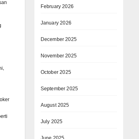
san
February 2026
January 2026
g
December 2025
November 2025
i,
October 2025
September 2025
oker
August 2025
erti
July 2025
June 2025