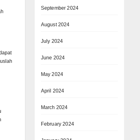
September 2024
ah
August 2024
July 2024
dapat
June 2024
uslah
May 2024
April 2024
March 2024
u
n
February 2024