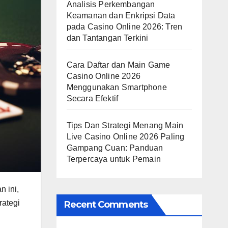
Analisis Perkembangan
Keamanan dan Enkripsi Data
pada Casino Online 2026: Tren
dan Tantangan Terkini
Cara Daftar dan Main Game
Casino Online 2026
Menggunakan Smartphone
Secara Efektif
Tips Dan Strategi Menang Main
Live Casino Online 2026 Paling
Gampang Cuan: Panduan
Terpercaya untuk Pemain
 ini,
rategi
Recent Comments