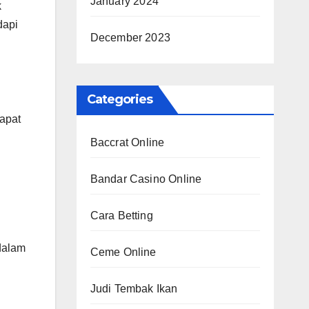
January 2024
k
dapi
December 2023
Categories
dapat
Baccrat Online
Bandar Casino Online
Cara Betting
dalam
Ceme Online
Judi Tembak Ikan