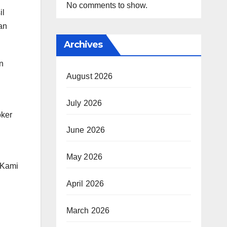
No comments to show.
il
an
Archives
n
August 2026
July 2026
oker
June 2026
May 2026
 Kami
April 2026
March 2026