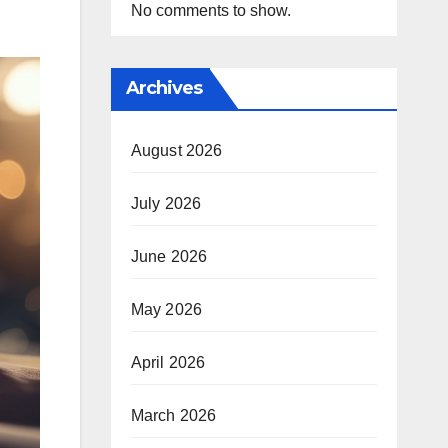
No comments to show.
Archives
August 2026
July 2026
June 2026
May 2026
April 2026
March 2026