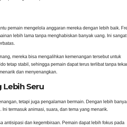
ntu pemain mengelola anggaran mereka dengan lebih baik. Fr
inan lebih lama tanpa menghabiskan banyak uang. Ini sangat
rbatas.
enang, mereka bisa mengalihkan kemenangan tersebut untuk
o tetap stabil, sehingga pemain dapat terus terlibat tanpa tek
h menarik dan menyenangkan.
 Lebih Seru
menangan, tetapi juga pengalaman bermain. Dengan lebih banya
. Ini termasuk animasi, suara, dan tema yang menarik.
a antisipasi dan kegembiraan. Pemain dapat lebih fokus pada