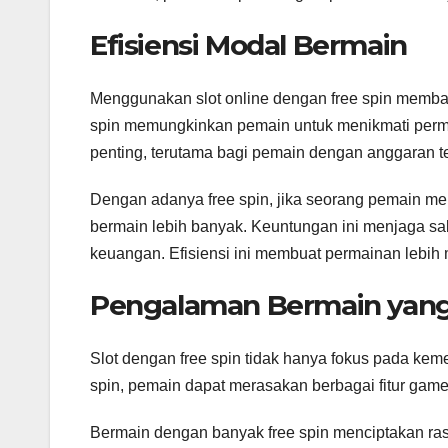
Efisiensi Modal Bermain
Menggunakan slot online dengan free spin memba
spin memungkinkan pemain untuk menikmati perma
penting, terutama bagi pemain dengan anggaran te
Dengan adanya free spin, jika seorang pemain m
bermain lebih banyak. Keuntungan ini menjaga sald
keuangan. Efisiensi ini membuat permainan lebi
Pengalaman Bermain yang
Slot dengan free spin tidak hanya fokus pada ke
spin, pemain dapat merasakan berbagai fitur game
Bermain dengan banyak free spin menciptakan ras