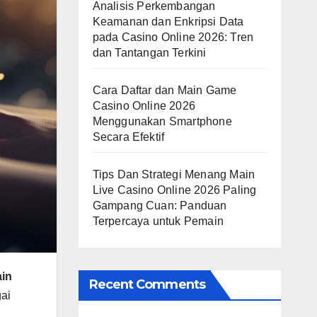
Analisis Perkembangan
Keamanan dan Enkripsi Data
pada Casino Online 2026: Tren
dan Tantangan Terkini
Cara Daftar dan Main Game
Casino Online 2026
Menggunakan Smartphone
Secara Efektif
Tips Dan Strategi Menang Main
Live Casino Online 2026 Paling
Gampang Cuan: Panduan
Terpercaya untuk Pemain
ain
Recent Comments
ai