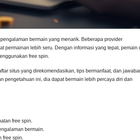
i pengalaman bermain yang menarik. Beberapa provider
t permainan lebih seru. Dengan informasi yang tepat, pemain 
nggunakan free spin.
ar situs yang direkomendasikan, tips bermanfaat, dan jawaba
n pengetahuan ini, dia dapat bermain lebih percaya diri dan
tan free spin.
pengalaman bermain.
free spin.