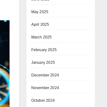
May 2025
April 2025
March 2025
February 2025
January 2025
December 2024
November 2024
October 2024