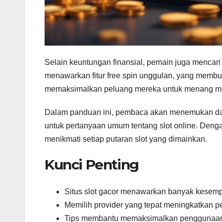
Selain keuntungan finansial, pemain juga mencar
menawarkan fitur free spin unggulan, yang membua
memaksimalkan peluang mereka untuk menang me
Dalam panduan ini, pembaca akan menemukan daft
untuk pertanyaan umum tentang slot online. Denga
menikmati setiap putaran slot yang dimainkan.
Kunci Penting
Situs slot gacor menawarkan banyak kesempa
Memilih provider yang tepat meningkatkan 
Tips membantu memaksimalkan penggunaan 