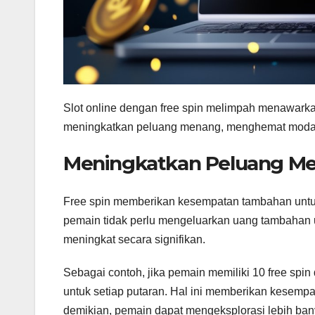
Slot online dengan free spin melimpah menawark
meningkatkan peluang menang, menghemat modal
Meningkatkan Peluang Me
Free spin memberikan kesempatan tambahan untu
pemain tidak perlu mengeluarkan uang tambahan un
meningkat secara signifikan.
Sebagai contoh, jika pemain memiliki 10 free spi
untuk setiap putaran. Hal ini memberikan kesemp
demikian, pemain dapat mengeksplorasi lebih ba