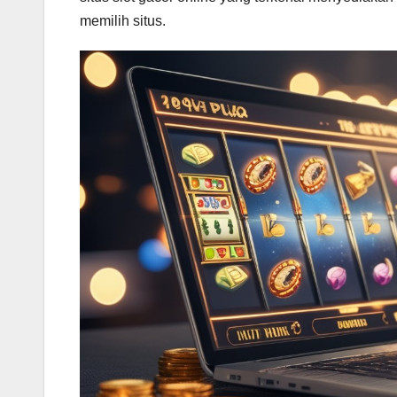
memilih situs.