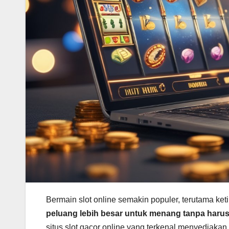
Bermain slot online semakin populer, terutama ke
peluang lebih besar untuk menang tanpa haru
situs slot gacor online yang terkenal menyediakan f