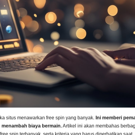
tika situs menawarkan free spin yang banyak.
Ini memberi pem
s menambah biaya bermain.
Artikel ini akan membahas berbag
ree spin terbanyak, serta kriteria yang harus diperhatikan saat