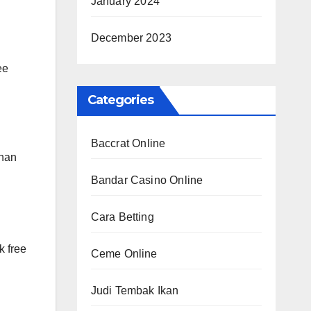
January 2024
December 2023
ee
Categories
Baccrat Online
anan
Bandar Casino Online
Cara Betting
k free
Ceme Online
Judi Tembak Ikan