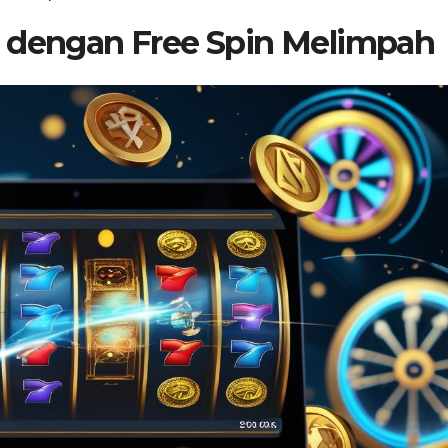
e dengan Free Spin Melimpah