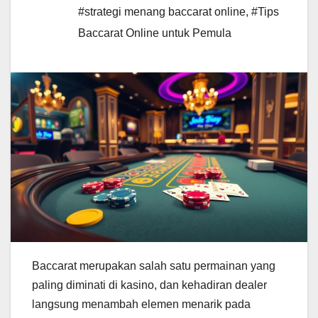
#strategi menang baccarat online
,
#Tips
Baccarat Online untuk Pemula
Baccarat merupakan salah satu permainan yang
paling diminati di kasino, dan kehadiran dealer
langsung menambah elemen menarik pada