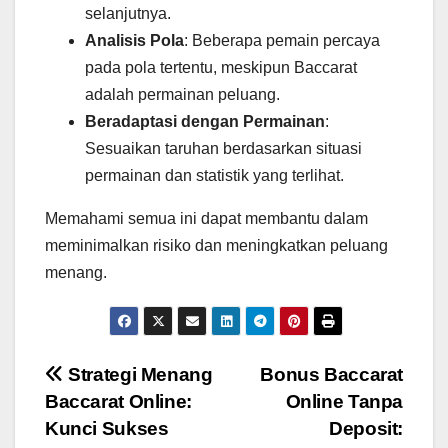
selanjutnya.
Analisis Pola
: Beberapa pemain percaya
pada pola tertentu, meskipun Baccarat
adalah permainan peluang.
Beradaptasi dengan Permainan
:
Sesuaikan taruhan berdasarkan situasi
permainan dan statistik yang terlihat.
Memahami semua ini dapat membantu dalam
meminimalkan risiko dan meningkatkan peluang
menang.
Post
Strategi Menang
Bonus Baccarat
Baccarat Online:
Online Tanpa
navigation
Kunci Sukses
Deposit: