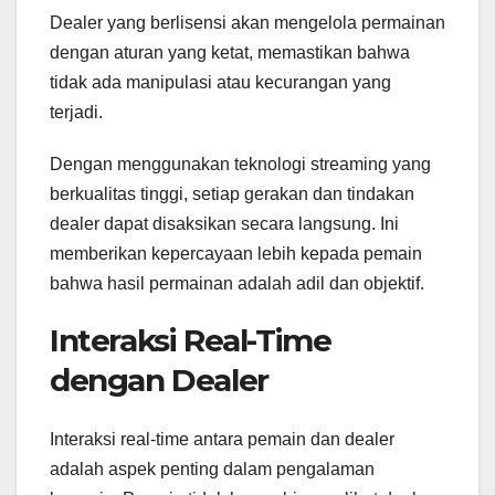
Dealer yang berlisensi akan mengelola permainan
dengan aturan yang ketat, memastikan bahwa
tidak ada manipulasi atau kecurangan yang
terjadi.
Dengan menggunakan teknologi streaming yang
berkualitas tinggi, setiap gerakan dan tindakan
dealer dapat disaksikan secara langsung. Ini
memberikan kepercayaan lebih kepada pemain
bahwa hasil permainan adalah adil dan objektif.
Interaksi Real-Time
dengan Dealer
Interaksi real-time antara pemain dan dealer
adalah aspek penting dalam pengalaman