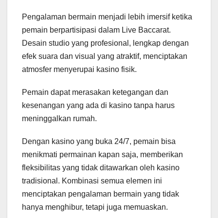
Pengalaman bermain menjadi lebih imersif ketika
pemain berpartisipasi dalam Live Baccarat.
Desain studio yang profesional, lengkap dengan
efek suara dan visual yang atraktif, menciptakan
atmosfer menyerupai kasino fisik.
Pemain dapat merasakan ketegangan dan
kesenangan yang ada di kasino tanpa harus
meninggalkan rumah.
Dengan kasino yang buka 24/7, pemain bisa
menikmati permainan kapan saja, memberikan
fleksibilitas yang tidak ditawarkan oleh kasino
tradisional. Kombinasi semua elemen ini
menciptakan pengalaman bermain yang tidak
hanya menghibur, tetapi juga memuaskan.