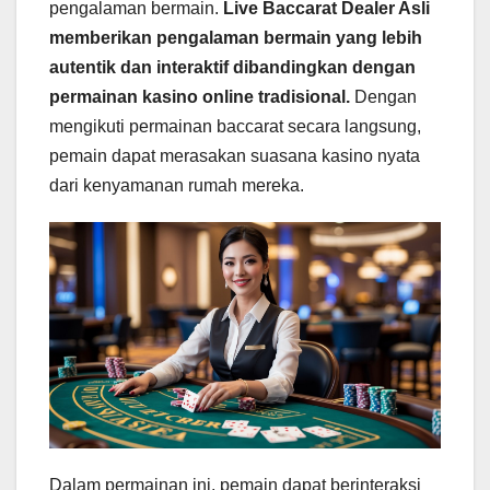
pengalaman bermain.
Live Baccarat Dealer Asli
memberikan pengalaman bermain yang lebih
autentik dan interaktif dibandingkan dengan
permainan kasino online tradisional.
Dengan
mengikuti permainan baccarat secara langsung,
pemain dapat merasakan suasana kasino nyata
dari kenyamanan rumah mereka.
Dalam permainan ini, pemain dapat berinteraksi