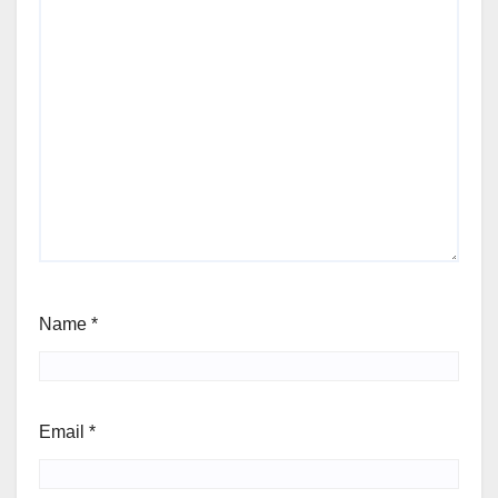
Name
*
Email
*