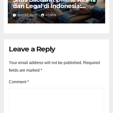
dan Legal di Indonesia:
Trusted Platforms,
MAY 17, 2026
ADMIN
Regulations, and How to
Choose
Leave a Reply
Your email address will not be published.
Required
fields are marked
*
Comment
*