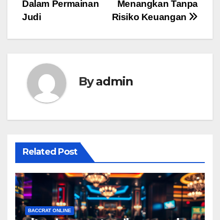
Dalam Permainan
Menangkan Tanpa
Judi
Risiko Keuangan
By
admin
Related Post
BACCRAT ONLINE