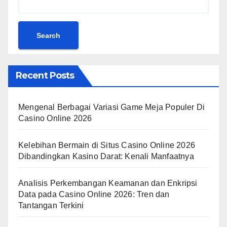
Search
Recent Posts
Mengenal Berbagai Variasi Game Meja Populer Di
Casino Online 2026
Kelebihan Bermain di Situs Casino Online 2026
Dibandingkan Kasino Darat: Kenali Manfaatnya
Analisis Perkembangan Keamanan dan Enkripsi
Data pada Casino Online 2026: Tren dan
Tantangan Terkini