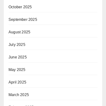
October 2025
September 2025
August 2025
July 2025
June 2025
May 2025
April 2025
March 2025