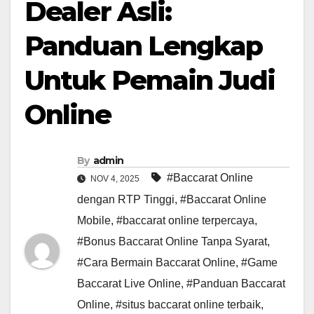
Dealer Asli:
Panduan Lengkap
Untuk Pemain Judi
Online
By
admin
#Baccarat Online
NOV 4, 2025
dengan RTP Tinggi
,
#Baccarat Online
Mobile
,
#baccarat online terpercaya
,
#Bonus Baccarat Online Tanpa Syarat
,
#Cara Bermain Baccarat Online
,
#Game
Baccarat Live Online
,
#Panduan Baccarat
Online
,
#situs baccarat online terbaik
,