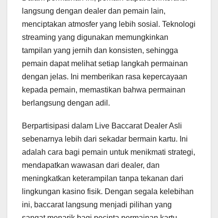
langsung dengan dealer dan pemain lain,
menciptakan atmosfer yang lebih sosial. Teknologi
streaming yang digunakan memungkinkan
tampilan yang jernih dan konsisten, sehingga
pemain dapat melihat setiap langkah permainan
dengan jelas. Ini memberikan rasa kepercayaan
kepada pemain, memastikan bahwa permainan
berlangsung dengan adil.
Berpartisipasi dalam Live Baccarat Dealer Asli
sebenarnya lebih dari sekadar bermain kartu. Ini
adalah cara bagi pemain untuk menikmati strategi,
mendapatkan wawasan dari dealer, dan
meningkatkan keterampilan tanpa tekanan dari
lingkungan kasino fisik. Dengan segala kelebihan
ini, baccarat langsung menjadi pilihan yang
sangat menarik bagi pecinta permainan kartu.