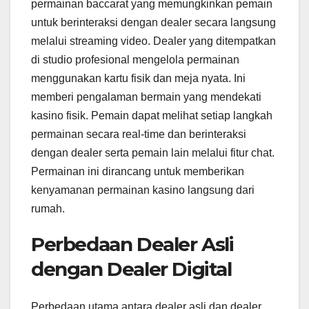
permainan baccarat yang memungkinkan pemain
untuk berinteraksi dengan dealer secara langsung
melalui streaming video. Dealer yang ditempatkan
di studio profesional mengelola permainan
menggunakan kartu fisik dan meja nyata. Ini
memberi pengalaman bermain yang mendekati
kasino fisik. Pemain dapat melihat setiap langkah
permainan secara real-time dan berinteraksi
dengan dealer serta pemain lain melalui fitur chat.
Permainan ini dirancang untuk memberikan
kenyamanan permainan kasino langsung dari
rumah.
Perbedaan Dealer Asli
dengan Dealer Digital
Perbedaan utama antara dealer asli dan dealer