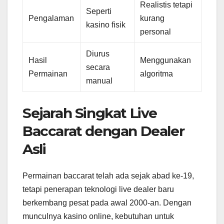
Realistis tetapi
Seperti
Pengalaman
kurang
kasino fisik
personal
Diurus
Hasil
Menggunakan
secara
Permainan
algoritma
manual
Sejarah Singkat Live
Baccarat dengan Dealer
Asli
Permainan baccarat telah ada sejak abad ke-19,
tetapi penerapan teknologi live dealer baru
berkembang pesat pada awal 2000-an. Dengan
munculnya kasino online, kebutuhan untuk