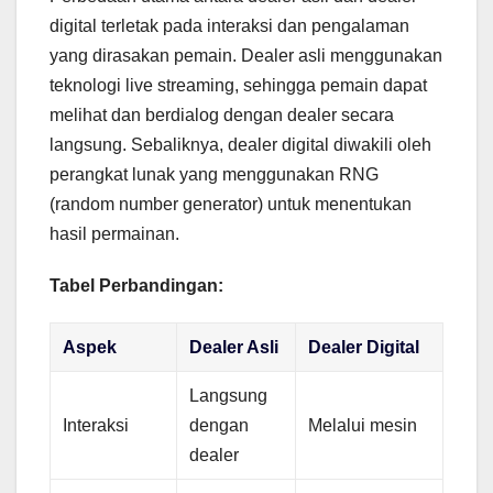
digital terletak pada interaksi dan pengalaman
yang dirasakan pemain. Dealer asli menggunakan
teknologi live streaming, sehingga pemain dapat
melihat dan berdialog dengan dealer secara
langsung. Sebaliknya, dealer digital diwakili oleh
perangkat lunak yang menggunakan RNG
(random number generator) untuk menentukan
hasil permainan.
Tabel Perbandingan:
Aspek
Dealer Asli
Dealer Digital
Langsung
Interaksi
dengan
Melalui mesin
dealer