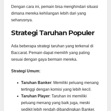
Dengan cara ini, pemain bisa menghindari situasi
dimana mereka kehilangan lebih dari yang
seharusnya.
Strategi Taruhan Populer
Ada beberapa strategi taruhan yang terkenal di
Baccarat. Pemain dapat memilih yang paling
sesuai dengan gaya bermain mereka.
Strategi Umum:
Taruhan Banker
: Memiliki peluang menang
tertinggi dengan komisi yang lebih kecil.
Taruhan Player
: Taruhan ini memiliki
peluang menang yang baik juga, meski
sedikit lebih rendah dibandingkan Banker.