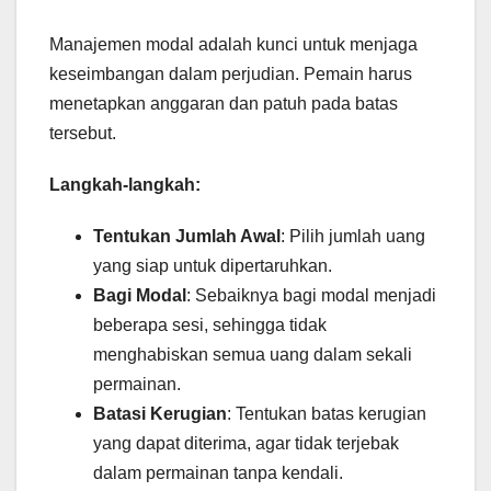
Manajemen modal adalah kunci untuk menjaga
keseimbangan dalam perjudian. Pemain harus
menetapkan anggaran dan patuh pada batas
tersebut.
Langkah-langkah:
Tentukan Jumlah Awal
: Pilih jumlah uang
yang siap untuk dipertaruhkan.
Bagi Modal
: Sebaiknya bagi modal menjadi
beberapa sesi, sehingga tidak
menghabiskan semua uang dalam sekali
permainan.
Batasi Kerugian
: Tentukan batas kerugian
yang dapat diterima, agar tidak terjebak
dalam permainan tanpa kendali.