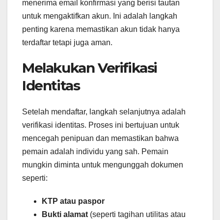
menerima email konfirmasi yang berisi tautan
untuk mengaktifkan akun. Ini adalah langkah
penting karena memastikan akun tidak hanya
terdaftar tetapi juga aman.
Melakukan Verifikasi
Identitas
Setelah mendaftar, langkah selanjutnya adalah
verifikasi identitas. Proses ini bertujuan untuk
mencegah penipuan dan memastikan bahwa
pemain adalah individu yang sah. Pemain
mungkin diminta untuk mengunggah dokumen
seperti:
KTP atau paspor
Bukti alamat
(seperti tagihan utilitas atau