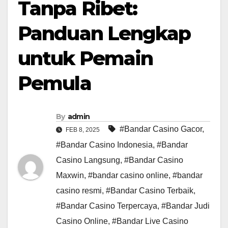
Tanpa Ribet:
Panduan Lengkap
untuk Pemain
Pemula
By
admin
#Bandar Casino Gacor
,
FEB 8, 2025
#Bandar Casino Indonesia
,
#Bandar
Casino Langsung
,
#Bandar Casino
Maxwin
,
#bandar casino online
,
#bandar
casino resmi
,
#Bandar Casino Terbaik
,
#Bandar Casino Terpercaya
,
#Bandar Judi
Casino Online
,
#Bandar Live Casino