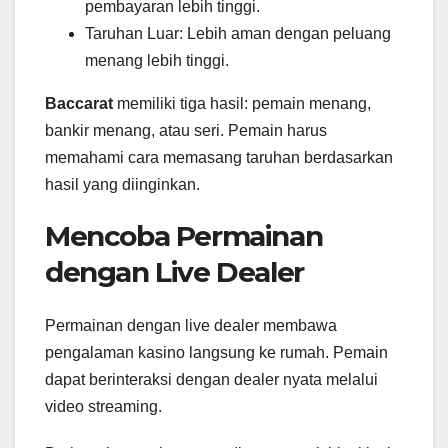
pembayaran lebih tinggi.
Taruhan Luar: Lebih aman dengan peluang
menang lebih tinggi.
Baccarat
memiliki tiga hasil: pemain menang,
bankir menang, atau seri. Pemain harus
memahami cara memasang taruhan berdasarkan
hasil yang diinginkan.
Mencoba Permainan
dengan Live Dealer
Permainan dengan live dealer membawa
pengalaman kasino langsung ke rumah. Pemain
dapat berinteraksi dengan dealer nyata melalui
video streaming.