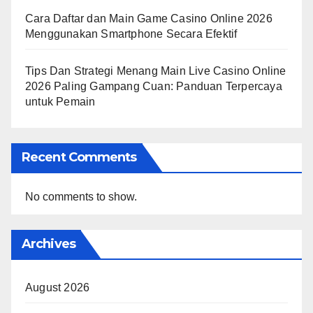
Cara Daftar dan Main Game Casino Online 2026
Menggunakan Smartphone Secara Efektif
Tips Dan Strategi Menang Main Live Casino Online
2026 Paling Gampang Cuan: Panduan Terpercaya
untuk Pemain
Recent Comments
No comments to show.
Archives
August 2026