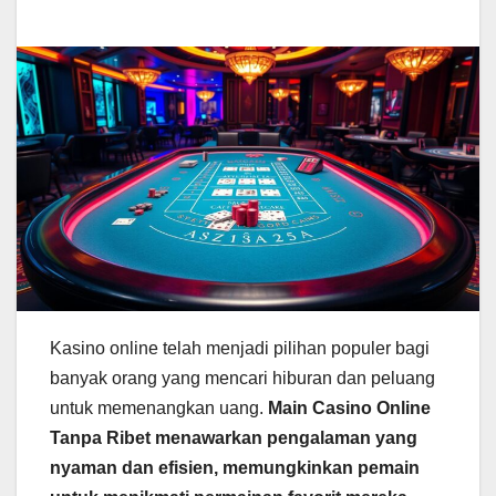
Kasino online telah menjadi pilihan populer bagi
banyak orang yang mencari hiburan dan peluang
untuk memenangkan uang.
Main Casino Online
Tanpa Ribet menawarkan pengalaman yang
nyaman dan efisien, memungkinkan pemain