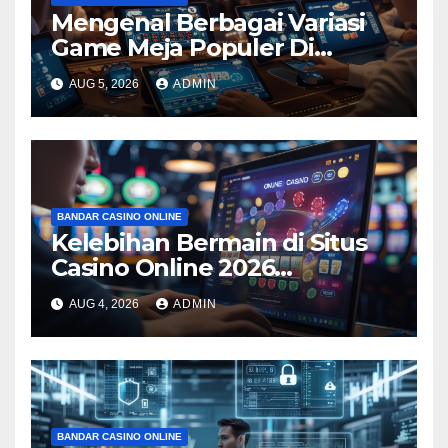
Mengenal Berbagai Variasi
Game Meja Populer Di
Casino Online 2026
AUG 5, 2026
ADMIN
BANDAR CASINO ONLINE
Kelebihan Bermain di Situs
Casino Online 2026
Dibandingkan Kasino Darat:
AUG 4, 2026
ADMIN
Kenali Manfaatnya
BANDAR CASINO ONLINE