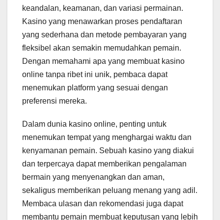
keandalan, keamanan, dan variasi permainan.
Kasino yang menawarkan proses pendaftaran
yang sederhana dan metode pembayaran yang
fleksibel akan semakin memudahkan pemain.
Dengan memahami apa yang membuat kasino
online tanpa ribet ini unik, pembaca dapat
menemukan platform yang sesuai dengan
preferensi mereka.
Dalam dunia kasino online, penting untuk
menemukan tempat yang menghargai waktu dan
kenyamanan pemain. Sebuah kasino yang diakui
dan terpercaya dapat memberikan pengalaman
bermain yang menyenangkan dan aman,
sekaligus memberikan peluang menang yang adil.
Membaca ulasan dan rekomendasi juga dapat
membantu pemain membuat keputusan yang lebih