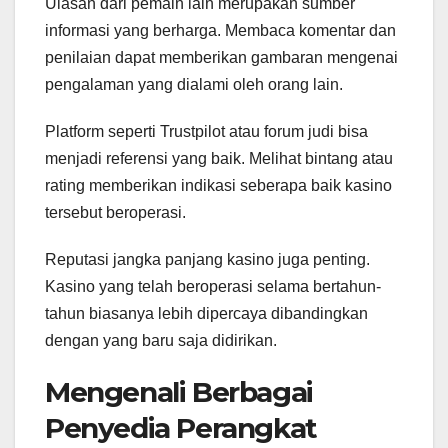
Ulasan dari pemain lain merupakan sumber
informasi yang berharga. Membaca komentar dan
penilaian dapat memberikan gambaran mengenai
pengalaman yang dialami oleh orang lain.
Platform seperti Trustpilot atau forum judi bisa
menjadi referensi yang baik. Melihat bintang atau
rating memberikan indikasi seberapa baik kasino
tersebut beroperasi.
Reputasi jangka panjang kasino juga penting.
Kasino yang telah beroperasi selama bertahun-
tahun biasanya lebih dipercaya dibandingkan
dengan yang baru saja didirikan.
Mengenali Berbagai
Penyedia Perangkat