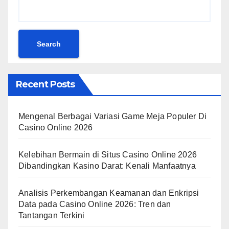
Search
Recent Posts
Mengenal Berbagai Variasi Game Meja Populer Di
Casino Online 2026
Kelebihan Bermain di Situs Casino Online 2026
Dibandingkan Kasino Darat: Kenali Manfaatnya
Analisis Perkembangan Keamanan dan Enkripsi
Data pada Casino Online 2026: Tren dan
Tantangan Terkini