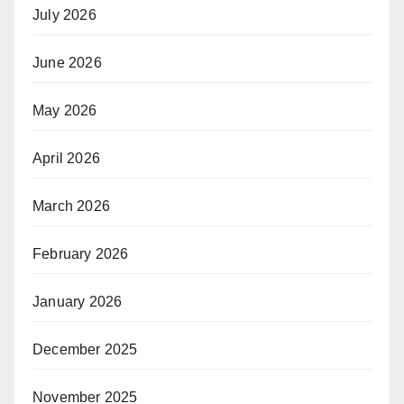
July 2026
June 2026
May 2026
April 2026
March 2026
February 2026
January 2026
December 2025
November 2025