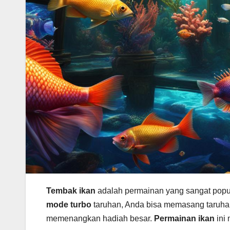
Tembak ikan
adalah permainan yang sangat popul
mode turbo
taruhan, Anda bisa memasang taruhan
memenangkan hadiah besar.
Permainan ikan
ini