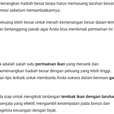
enangkan hadiah besar tanpa harus memasang taruhan besar
romosi sebelum memanfaatkannya.
 peluang lebih besar untuk meraih kemenangan besar dalam te
an bertanggung jawab agar Anda bisa menikmati permainan ini
o
adalah salah satu
permainan ikan
yang menarik dan
emenangkan hadiah besar dengan peluang yang lebih tinggi.
i dan tips terbaik untuk membantu Anda sukses dalam bermain
g
a siap untuk mengikuti tantangan
tembak ikan dengan taruh
senjata yang efektif, mengambil kesempatan pada bonus dan
ngelola keuangan dengan bijak.