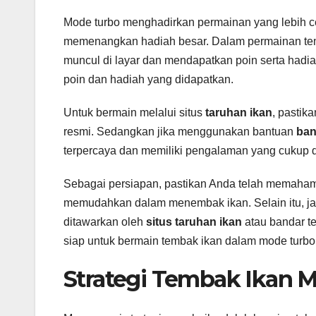
Mode turbo menghadirkan permainan yang lebih c
memenangkan hadiah besar. Dalam permainan tem
muncul di layar dan mendapatkan poin serta hadia
poin dan hadiah yang didapatkan.
Untuk bermain melalui situs
taruhan ikan
, pastik
resmi. Sedangkan jika menggunakan bantuan
ban
terpercaya dan memiliki pengalaman yang cukup
Sebagai persiapan, pastikan Anda telah memaham
memudahkan dalam menembak ikan. Selain itu, ja
ditawarkan oleh
situs taruhan ikan
atau bandar t
siap untuk bermain tembak ikan dalam mode turbo
Strategi Tembak Ikan 