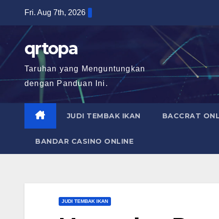
Skip
Fri. Aug 7th, 2026
to
content
qrtopa
Taruhan yang Menguntungkan
dengan Panduan Ini.
JUDI TEMBAK IKAN
BACCRAT ONL
BANDAR CASINO ONLINE
JUDI TEMBAK IKAN