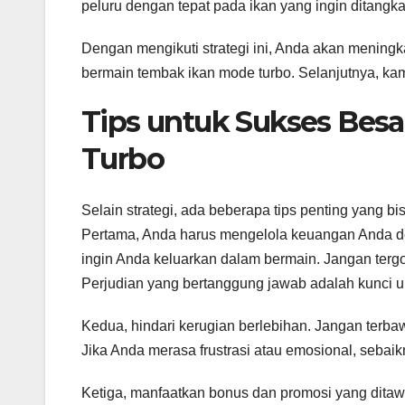
peluru dengan tepat pada ikan yang ingin ditangka
Dengan mengikuti strategi ini, Anda akan menin
bermain tembak ikan mode turbo. Selanjutnya, ka
Tips untuk Sukses Bes
Turbo
Selain strategi, ada beberapa tips penting yang
Pertama, Anda harus mengelola keuangan Anda de
ingin Anda keluarkan dalam bermain. Jangan tergo
Perjudian yang bertanggung jawab adalah kunci u
Kedua, hindari kerugian berlebihan. Jangan terb
Jika Anda merasa frustrasi atau emosional, sebaik
Ketiga, manfaatkan bonus dan promosi yang dita