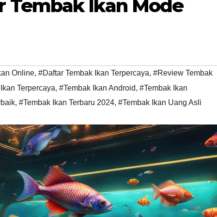
r Tembak Ikan Mode
an Online
,
#Daftar Tembak Ikan Terpercaya
,
#Review Tembak
Ikan Terpercaya
,
#Tembak Ikan Android
,
#Tembak Ikan
rbaik
,
#Tembak Ikan Terbaru 2024
,
#Tembak Ikan Uang Asli