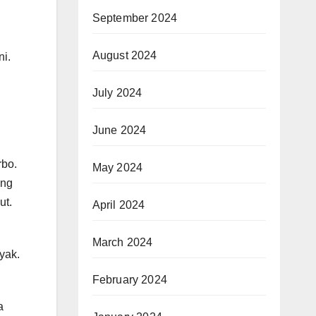
September 2024
August 2024
ni.
July 2024
June 2024
rbo.
May 2024
ang
ut.
April 2024
March 2024
yak.
February 2024
a