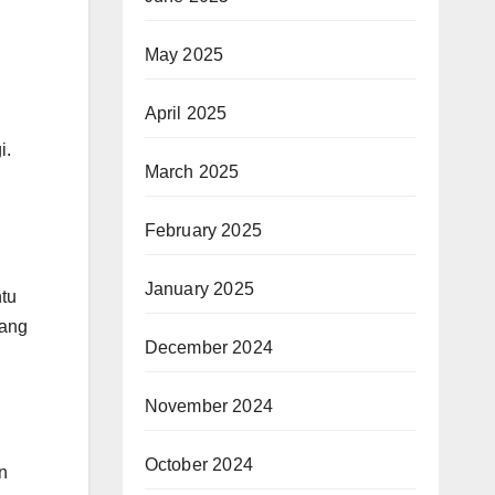
May 2025
April 2025
i.
March 2025
February 2025
January 2025
tu
yang
December 2024
November 2024
October 2024
n