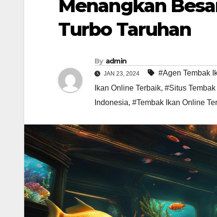
Menangkan Besa
Turbo Taruhan
By
admin
#Agen Tembak Ik
JAN 23, 2024
Ikan Online Terbaik
,
#Situs Tembak 
Indonesia
,
#Tembak Ikan Online Te