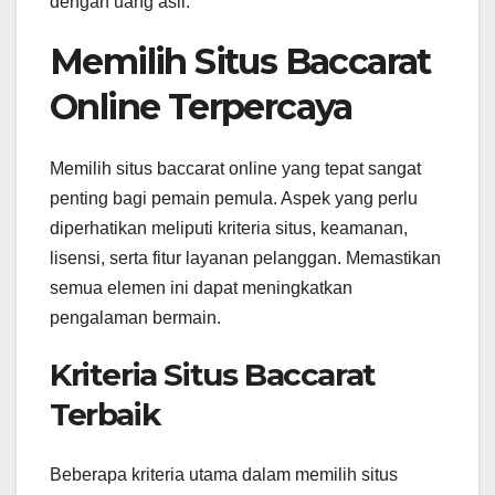
dengan uang asli.
Memilih Situs Baccarat
Online Terpercaya
Memilih situs baccarat online yang tepat sangat
penting bagi pemain pemula. Aspek yang perlu
diperhatikan meliputi kriteria situs, keamanan,
lisensi, serta fitur layanan pelanggan. Memastikan
semua elemen ini dapat meningkatkan
pengalaman bermain.
Kriteria Situs Baccarat
Terbaik
Beberapa kriteria utama dalam memilih situs