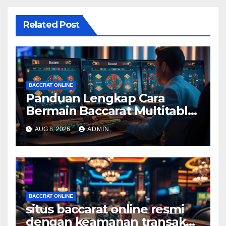
Related Post
BACCRAT ONLINE
Panduan Lengkap Cara
Bermain Baccarat Multitable
Online Terbaru 2026: Strategi
AUG 8, 2026
ADMIN
dan Tips Terbaik
BACCRAT ONLINE
situs baccarat online resmi
dengan keamanan transaksi