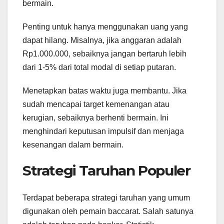
bermain.
Penting untuk hanya menggunakan uang yang
dapat hilang. Misalnya, jika anggaran adalah
Rp1.000.000, sebaiknya jangan bertaruh lebih
dari 1-5% dari total modal di setiap putaran.
Menetapkan batas waktu juga membantu. Jika
sudah mencapai target kemenangan atau
kerugian, sebaiknya berhenti bermain. Ini
menghindari keputusan impulsif dan menjaga
kesenangan dalam bermain.
Strategi Taruhan Populer
Terdapat beberapa strategi taruhan yang umum
digunakan oleh pemain baccarat. Salah satunya