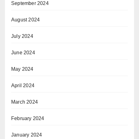
September 2024
August 2024
July 2024
June 2024
May 2024
April 2024
March 2024
February 2024
January 2024