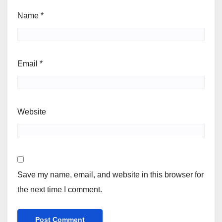
Name
*
Email
*
Website
Save my name, email, and website in this browser for
the next time I comment.