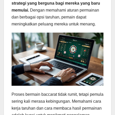
strategi yang berguna bagi mereka yang baru
memulai.
Dengan memahami aturan permainan
dan berbagai opsi taruhan, pemain dapat
meningkatkan peluang mereka untuk menang.
Proses bermain baccarat tidak rumit, tetapi pemula
sering kali merasa kebingungan. Memahami cara
kerja taruhan dan cara membaca hasil permainan