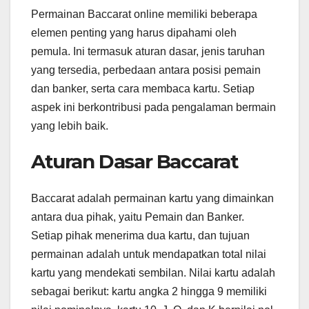
Permainan Baccarat online memiliki beberapa
elemen penting yang harus dipahami oleh
pemula. Ini termasuk aturan dasar, jenis taruhan
yang tersedia, perbedaan antara posisi pemain
dan banker, serta cara membaca kartu. Setiap
aspek ini berkontribusi pada pengalaman bermain
yang lebih baik.
Aturan Dasar Baccarat
Baccarat adalah permainan kartu yang dimainkan
antara dua pihak, yaitu Pemain dan Banker.
Setiap pihak menerima dua kartu, dan tujuan
permainan adalah untuk mendapatkan total nilai
kartu yang mendekati sembilan. Nilai kartu adalah
sebagai berikut: kartu angka 2 hingga 9 memiliki