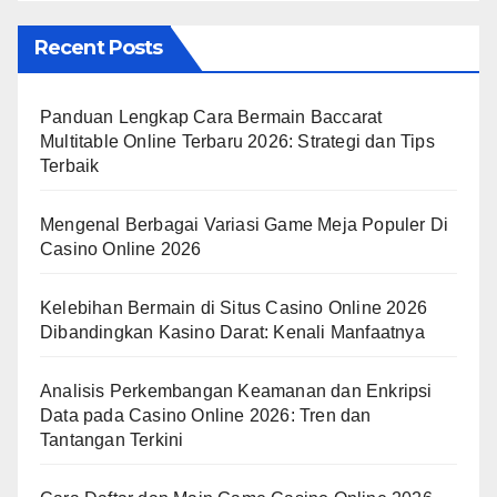
Recent Posts
Panduan Lengkap Cara Bermain Baccarat
Multitable Online Terbaru 2026: Strategi dan Tips
Terbaik
Mengenal Berbagai Variasi Game Meja Populer Di
Casino Online 2026
Kelebihan Bermain di Situs Casino Online 2026
Dibandingkan Kasino Darat: Kenali Manfaatnya
Analisis Perkembangan Keamanan dan Enkripsi
Data pada Casino Online 2026: Tren dan
Tantangan Terkini