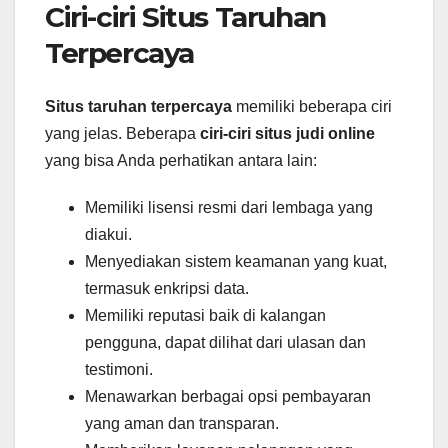
Ciri-ciri Situs Taruhan
Terpercaya
Situs taruhan terpercaya
memiliki beberapa ciri
yang jelas. Beberapa
ciri-ciri situs judi online
yang bisa Anda perhatikan antara lain:
Memiliki lisensi resmi dari lembaga yang
diakui.
Menyediakan sistem keamanan yang kuat,
termasuk enkripsi data.
Memiliki reputasi baik di kalangan
pengguna, dapat dilihat dari ulasan dan
testimoni.
Menawarkan berbagai opsi pembayaran
yang aman dan transparan.