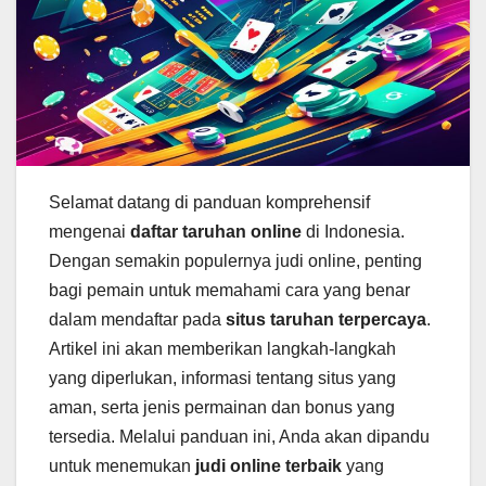
Selamat datang di panduan komprehensif
mengenai
daftar taruhan online
di Indonesia.
Dengan semakin populernya judi online, penting
bagi pemain untuk memahami cara yang benar
dalam mendaftar pada
situs taruhan terpercaya
.
Artikel ini akan memberikan langkah-langkah
yang diperlukan, informasi tentang situs yang
aman, serta jenis permainan dan bonus yang
tersedia. Melalui panduan ini, Anda akan dipandu
untuk menemukan
judi online terbaik
yang