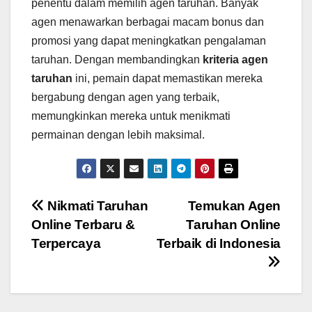
penentu dalam memilih agen taruhan. Banyak
agen menawarkan berbagai macam bonus dan
promosi yang dapat meningkatkan pengalaman
taruhan. Dengan membandingkan
kriteria agen
taruhan
ini, pemain dapat memastikan mereka
bergabung dengan agen yang terbaik,
memungkinkan mereka untuk menikmati
permainan dengan lebih maksimal.
Post
Nikmati Taruhan
Temukan Agen
Online Terbaru &
Taruhan Online
navigation
Terpercaya
Terbaik di Indonesia