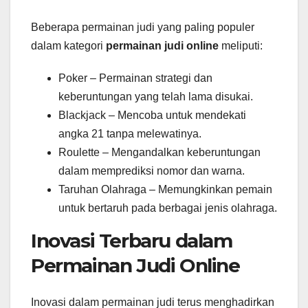
Beberapa permainan judi yang paling populer
dalam kategori
permainan judi online
meliputi:
Poker – Permainan strategi dan
keberuntungan yang telah lama disukai.
Blackjack – Mencoba untuk mendekati
angka 21 tanpa melewatinya.
Roulette – Mengandalkan keberuntungan
dalam memprediksi nomor dan warna.
Taruhan Olahraga – Memungkinkan pemain
untuk bertaruh pada berbagai jenis olahraga.
Inovasi Terbaru dalam
Permainan Judi Online
Inovasi dalam permainan judi terus menghadirkan