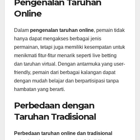
Pengenalan Taruhan
Online
Dalam
pengenalan taruhan online
, pemain tidak
hanya dapat mengakses berbagai jenis
permainan, tetapi juga memiliki kesempatan untuk
menikmati fitur-fitur menarik seperti live betting
dan taruhan virtual. Dengan antarmuka yang user-
friendly, pemain dari berbagai kalangan dapat
dengan mudah belajar dan berpartisipasi tanpa
hambatan yang berarti.
Perbedaan dengan
Taruhan Tradisional
Perbedaan taruhan online dan tradisional