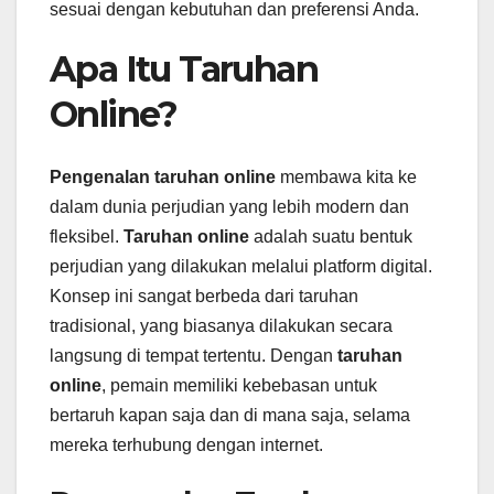
sesuai dengan kebutuhan dan preferensi Anda.
Apa Itu Taruhan
Online?
Pengenalan taruhan online
membawa kita ke
dalam dunia perjudian yang lebih modern dan
fleksibel.
Taruhan online
adalah suatu bentuk
perjudian yang dilakukan melalui platform digital.
Konsep ini sangat berbeda dari taruhan
tradisional, yang biasanya dilakukan secara
langsung di tempat tertentu. Dengan
taruhan
online
, pemain memiliki kebebasan untuk
bertaruh kapan saja dan di mana saja, selama
mereka terhubung dengan internet.