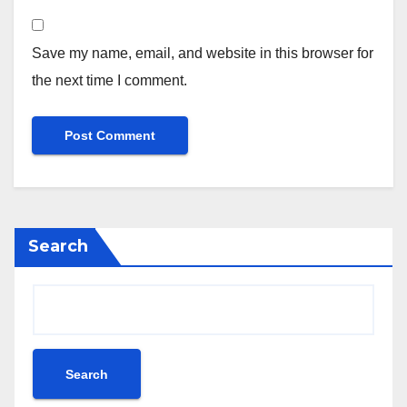
Save my name, email, and website in this browser for
the next time I comment.
Search
Search