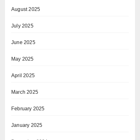
August 2025
July 2025
June 2025
May 2025
April 2025
March 2025
February 2025
January 2025