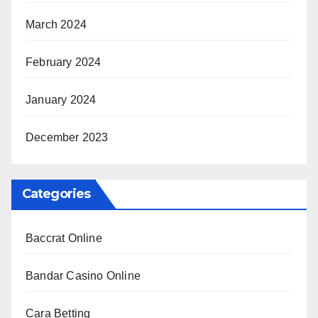
March 2024
February 2024
January 2024
December 2023
Categories
Baccrat Online
Bandar Casino Online
Cara Betting