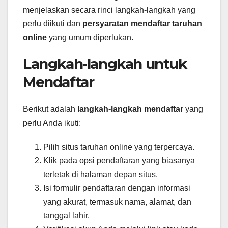
menjelaskan secara rinci langkah-langkah yang
perlu diikuti dan
persyaratan mendaftar taruhan
online
yang umum diperlukan.
Langkah-langkah untuk
Mendaftar
Berikut adalah
langkah-langkah mendaftar
yang
perlu Anda ikuti:
Pilih situs taruhan online yang terpercaya.
Klik pada opsi pendaftaran yang biasanya
terletak di halaman depan situs.
Isi formulir pendaftaran dengan informasi
yang akurat, termasuk nama, alamat, dan
tanggal lahir.