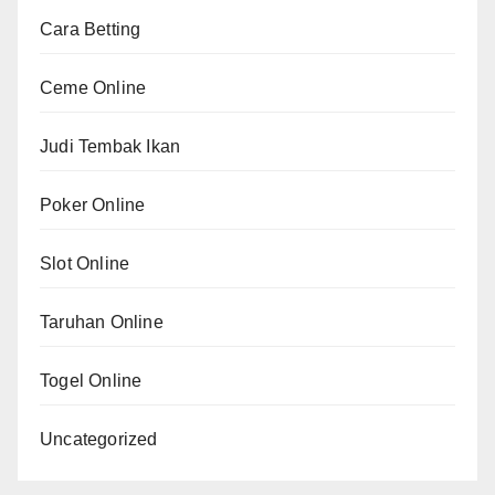
Cara Betting
Ceme Online
Judi Tembak Ikan
Poker Online
Slot Online
Taruhan Online
Togel Online
Uncategorized