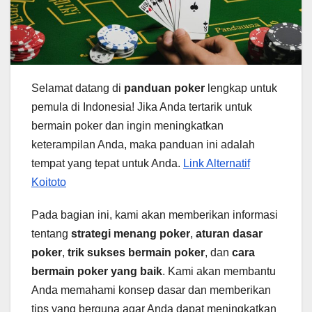
Selamat datang di
panduan poker
lengkap untuk
pemula di Indonesia! Jika Anda tertarik untuk
bermain poker dan ingin meningkatkan
keterampilan Anda, maka panduan ini adalah
tempat yang tepat untuk Anda.
Link Alternatif
Koitoto
Pada bagian ini, kami akan memberikan informasi
tentang
strategi menang poker
,
aturan dasar
poker
,
trik sukses bermain poker
, dan
cara
bermain poker yang baik
. Kami akan membantu
Anda memahami konsep dasar dan memberikan
tips yang berguna agar Anda dapat meningkatkan