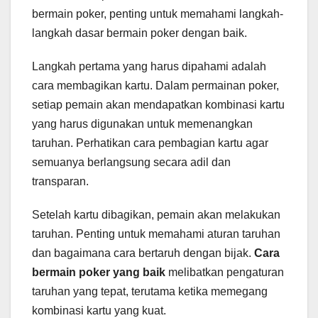
bermain poker, penting untuk memahami langkah-
langkah dasar bermain poker dengan baik.
Langkah pertama yang harus dipahami adalah
cara membagikan kartu. Dalam permainan poker,
setiap pemain akan mendapatkan kombinasi kartu
yang harus digunakan untuk memenangkan
taruhan. Perhatikan cara pembagian kartu agar
semuanya berlangsung secara adil dan
transparan.
Setelah kartu dibagikan, pemain akan melakukan
taruhan. Penting untuk memahami aturan taruhan
dan bagaimana cara bertaruh dengan bijak.
Cara
bermain poker yang baik
melibatkan pengaturan
taruhan yang tepat, terutama ketika memegang
kombinasi kartu yang kuat.