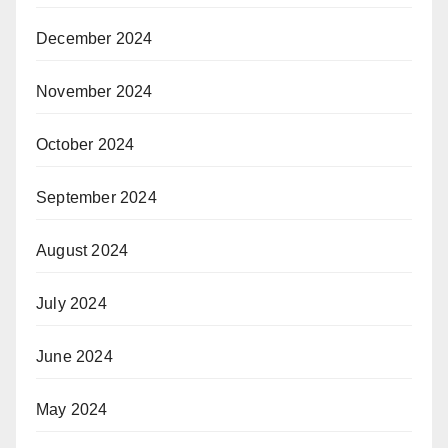
December 2024
November 2024
October 2024
September 2024
August 2024
July 2024
June 2024
May 2024