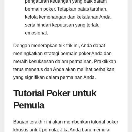
pengaturan keuangan yang baik dalam
bermain poker. Tetapkan batas taruhan,
kelola kemenangan dan kekalahan Anda,
serta hindari keputusan yang terlalu
emosional.
Dengan menerapkan trik-trik ini, Anda dapat
meningkatkan strategi bermain poker Anda dan
meraih kesuksesan dalam permainan. Praktikkan
terus menerus dan Anda akan melihat perbaikan
yang signifikan dalam permainan Anda.
Tutorial Poker untuk
Pemula
Bagian terakhir ini akan memberikan tutorial poker
khusus untuk pemula. Jika Anda baru memulai