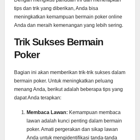
tips dan trik yang diberikan, Anda bisa
meningkatkan kemampuan bermain poker online
Anda dan meraih kemenangan yang lebih sering.
Trik Sukses Bermain
Poker
Bagian ini akan memberikan trik-trik sukses dalam
bermain poker. Untuk meningkatkan peluang
menang Anda, berikut adalah beberapa tips yang
dapat Anda terapkan:
Membaca Lawan:
Kemampuan membaca
lawan adalah kunci penting dalam bermain
poker. Amati pergerakan dan sikap lawan
Anda untuk mengidentifikasi tanda-tanda