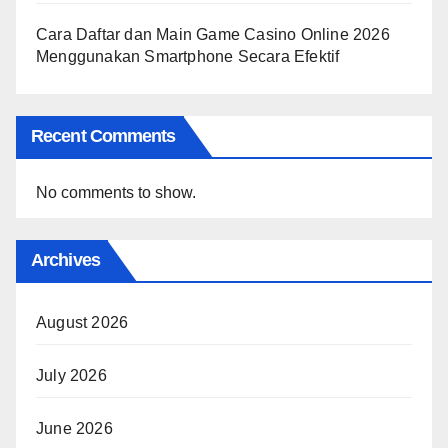
Cara Daftar dan Main Game Casino Online 2026
Menggunakan Smartphone Secara Efektif
Recent Comments
No comments to show.
Archives
August 2026
July 2026
June 2026