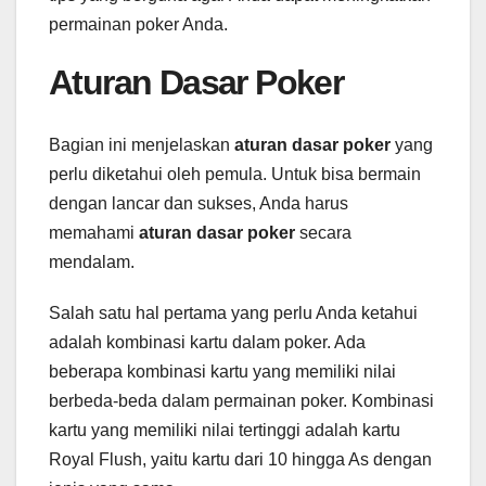
permainan poker Anda.
Aturan Dasar Poker
Bagian ini menjelaskan
aturan dasar poker
yang
perlu diketahui oleh pemula. Untuk bisa bermain
dengan lancar dan sukses, Anda harus
memahami
aturan dasar poker
secara
mendalam.
Salah satu hal pertama yang perlu Anda ketahui
adalah kombinasi kartu dalam poker. Ada
beberapa kombinasi kartu yang memiliki nilai
berbeda-beda dalam permainan poker. Kombinasi
kartu yang memiliki nilai tertinggi adalah kartu
Royal Flush, yaitu kartu dari 10 hingga As dengan