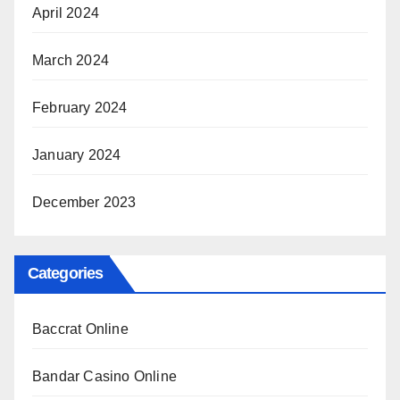
April 2024
March 2024
February 2024
January 2024
December 2023
Categories
Baccrat Online
Bandar Casino Online