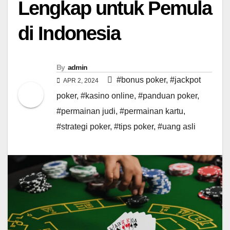
Lengkap untuk Pemula
di Indonesia
By
admin
#bonus poker
,
#jackpot
APR 2, 2024
poker
,
#kasino online
,
#panduan poker
,
#permainan judi
,
#permainan kartu
,
#strategi poker
,
#tips poker
,
#uang asli