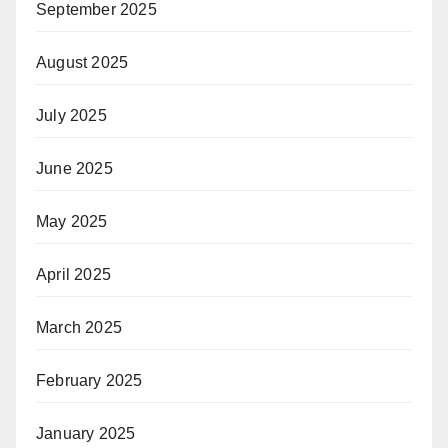
September 2025
August 2025
July 2025
June 2025
May 2025
April 2025
March 2025
February 2025
January 2025