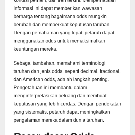
kondisi pemain, dan tren terkini. Memperhatikan
informasi ini dapat memberikan wawasan
berharga tentang bagaimana odds mungkin
berubah dan memperkuat keputusan taruhan.
Dengan pemahaman yang tepat, petaruh dapat
menggunakan odds untuk memaksimalkan
keuntungan mereka.
Sebagai tambahan, memahami terminologi
taruhan dan jenis odds, seperti decimal, fractional,
dan American odds, adalah langkah penting.
Pengetahuan ini membantu dalam
menginterpretasikan peluang dan membuat
keputusan yang lebih cerdas. Dengan pendekatan
yang sistematis, petaruh dapat meningkatkan
pengalaman mereka dalam dunia taruhan.