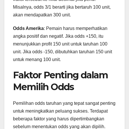
Misalnya, odds 3/1 berarti jika bertaruh 100 unit,
akan mendapatkan 300 unit.
Odds Amerika
: Pemain harus memperhatikan
angka positif dan negatif. Jika odds +150, itu
menunjukkan profit 150 unit untuk taruhan 100
unit. Jika odds -150, dibutuhkan taruhan 150 unit
untuk menang 100 unit.
Faktor Penting dalam
Memilih Odds
Pemilihan odds taruhan yang tepat sangat penting
untuk meningkatkan peluang sukses. Terdapat
beberapa faktor yang harus dipertimbangkan
sebelum menentukan odds yang akan dipilih.