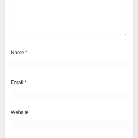
Name
*
Email
*
Website