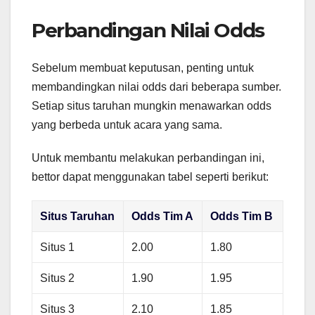
Perbandingan Nilai Odds
Sebelum membuat keputusan, penting untuk
membandingkan nilai odds dari beberapa sumber.
Setiap situs taruhan mungkin menawarkan odds
yang berbeda untuk acara yang sama.
Untuk membantu melakukan perbandingan ini,
bettor dapat menggunakan tabel seperti berikut:
Situs Taruhan
Odds Tim A
Odds Tim B
Situs 1
2.00
1.80
Situs 2
1.90
1.95
Situs 3
2.10
1.85