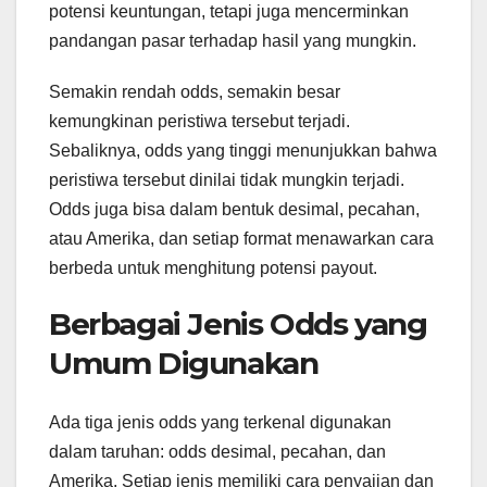
potensi keuntungan, tetapi juga mencerminkan
pandangan pasar terhadap hasil yang mungkin.
Semakin rendah odds, semakin besar
kemungkinan peristiwa tersebut terjadi.
Sebaliknya, odds yang tinggi menunjukkan bahwa
peristiwa tersebut dinilai tidak mungkin terjadi.
Odds juga bisa dalam bentuk desimal, pecahan,
atau Amerika, dan setiap format menawarkan cara
berbeda untuk menghitung potensi payout.
Berbagai Jenis Odds yang
Umum Digunakan
Ada tiga jenis odds yang terkenal digunakan
dalam taruhan: odds desimal, pecahan, dan
Amerika. Setiap jenis memiliki cara penyajian dan