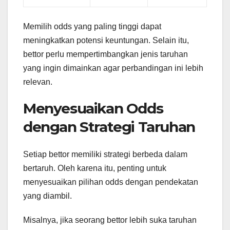
Memilih odds yang paling tinggi dapat
meningkatkan potensi keuntungan. Selain itu,
bettor perlu mempertimbangkan jenis taruhan
yang ingin dimainkan agar perbandingan ini lebih
relevan.
Menyesuaikan Odds
dengan Strategi Taruhan
Setiap bettor memiliki strategi berbeda dalam
bertaruh. Oleh karena itu, penting untuk
menyesuaikan pilihan odds dengan pendekatan
yang diambil.
Misalnya, jika seorang bettor lebih suka taruhan