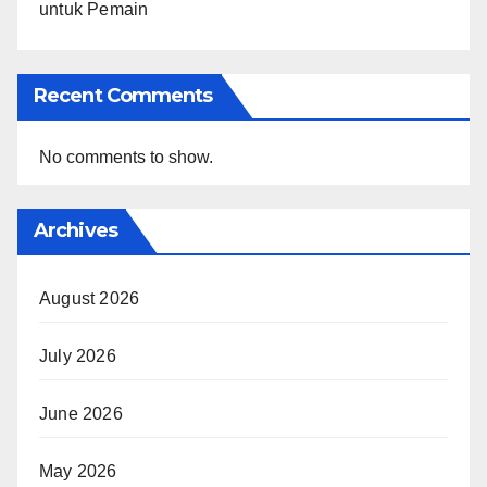
untuk Pemain
Recent Comments
No comments to show.
Archives
August 2026
July 2026
June 2026
May 2026