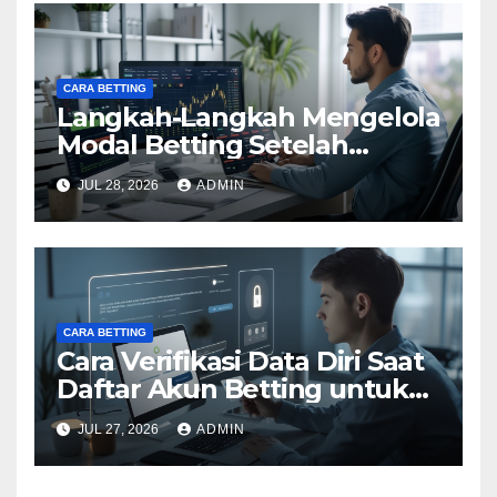
CARA BETTING
Langkah-Langkah Mengelola
Modal Betting Setelah
Proses Pendaftaran Selesai
JUL 28, 2026
ADMIN
Secara Efektif
CARA BETTING
Cara Verifikasi Data Diri Saat
Daftar Akun Betting untuk
Keamanan Transaksi Anda
JUL 27, 2026
ADMIN