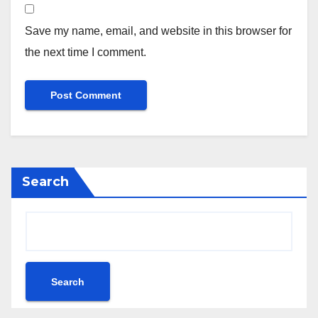
Save my name, email, and website in this browser for
the next time I comment.
Search
Search