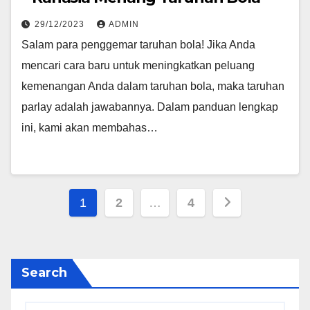
29/12/2023
ADMIN
Salam para penggemar taruhan bola! Jika Anda
mencari cara baru untuk meningkatkan peluang
kemenangan Anda dalam taruhan bola, maka taruhan
parlay adalah jawabannya. Dalam panduan lengkap
ini, kami akan membahas…
Posts
1
2
…
4
pagination
Search