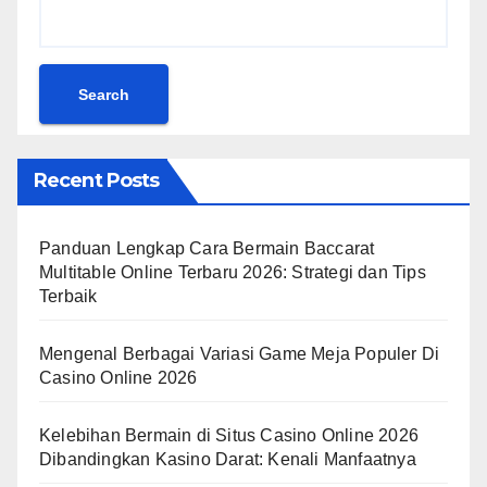
Search
Recent Posts
Panduan Lengkap Cara Bermain Baccarat
Multitable Online Terbaru 2026: Strategi dan Tips
Terbaik
Mengenal Berbagai Variasi Game Meja Populer Di
Casino Online 2026
Kelebihan Bermain di Situs Casino Online 2026
Dibandingkan Kasino Darat: Kenali Manfaatnya