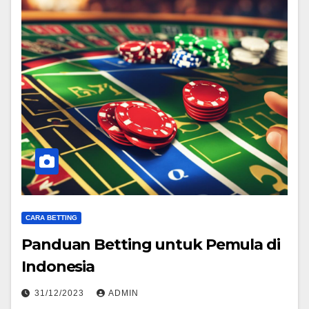
CARA BETTING
Panduan Betting untuk Pemula di
Indonesia
31/12/2023
ADMIN