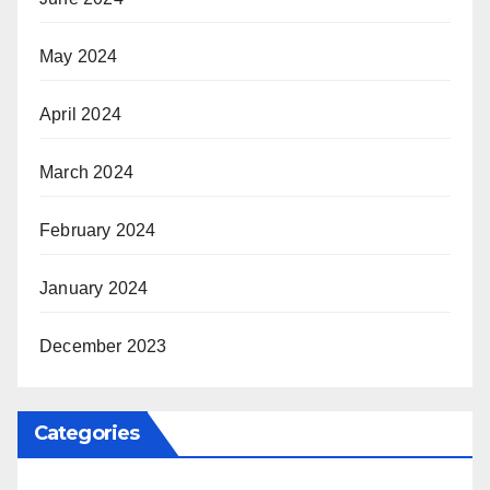
May 2024
April 2024
March 2024
February 2024
January 2024
December 2023
Categories