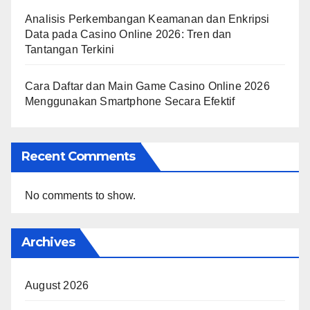
Analisis Perkembangan Keamanan dan Enkripsi
Data pada Casino Online 2026: Tren dan
Tantangan Terkini
Cara Daftar dan Main Game Casino Online 2026
Menggunakan Smartphone Secara Efektif
Recent Comments
No comments to show.
Archives
August 2026