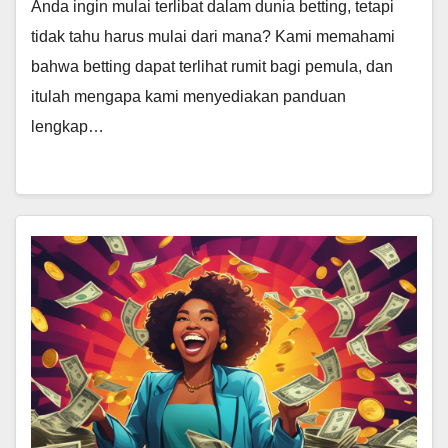
Anda ingin mulai terlibat dalam dunia betting, tetapi
tidak tahu harus mulai dari mana? Kami memahami
bahwa betting dapat terlihat rumit bagi pemula, dan
itulah mengapa kami menyediakan panduan
lengkap…