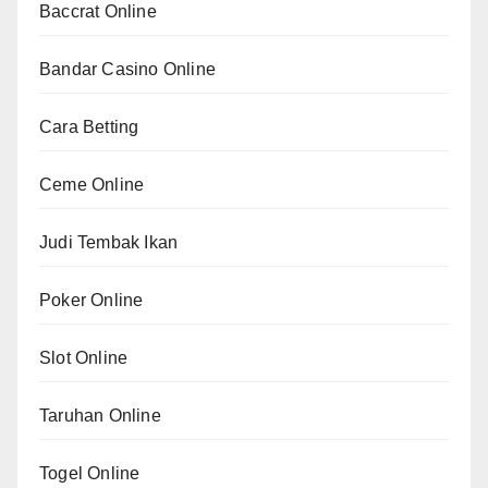
Baccrat Online
Bandar Casino Online
Cara Betting
Ceme Online
Judi Tembak Ikan
Poker Online
Slot Online
Taruhan Online
Togel Online