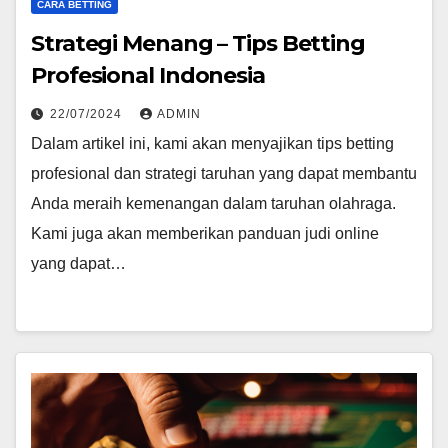
CARA BETTING
Strategi Menang – Tips Betting
Profesional Indonesia
22/07/2024
ADMIN
Dalam artikel ini, kami akan menyajikan tips betting
profesional dan strategi taruhan yang dapat membantu
Anda meraih kemenangan dalam taruhan olahraga.
Kami juga akan memberikan panduan judi online
yang dapat…